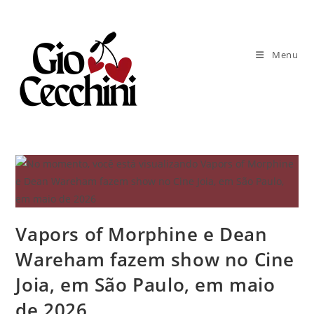
Ir
para
o
Menu
conteúdo
Vapors of Morphine e Dean
Wareham fazem show no Cine
Joia, em São Paulo, em maio
de 2026