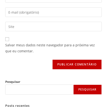
seu
nome
Digite
ou
seu
nome
endereço
Digite
de
de
o
usuário
e-
URL
para
mail
do
comentar
Salvar meus dados neste navegador para a próxima vez
para
seu
que eu comentar.
comentar
site
(opcional)
Pesquisar
PESQUISAR
Posts recentes