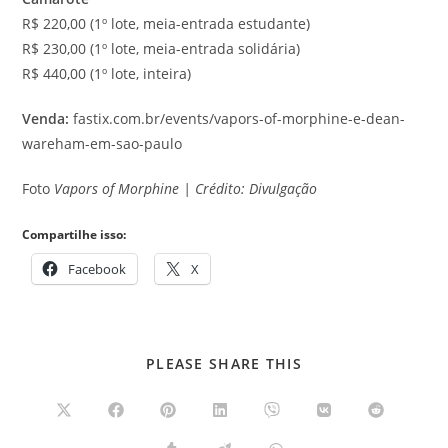
R$ 220,00 (1º lote, meia-entrada estudante)
R$ 230,00 (1º lote, meia-entrada solidária)
R$ 440,00 (1º lote, inteira)
Venda:
fastix.com.br/events/vapors-of-morphine-e-dean-
wareham-em-sao-paulo
Foto
Vapors of Morphine | Crédito: Divulgação
Compartilhe isso:
Facebook
X
COMPARTILHAR
PLEASE SHARE THIS
ESTE
CONTEÚDO
Abre
Abre
Abre
Abre
Abre
Abre
Abre
em
em
em
em
em
em
em
uma
uma
uma
uma
uma
uma
uma