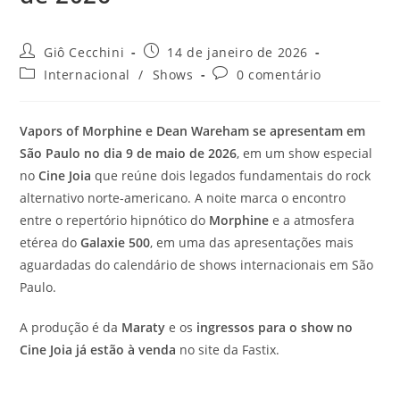
Autor
Post
Giô Cecchini
14 de janeiro de 2026
do
publicado:
Categoria
Comentários
Internacional
/
Shows
0 comentário
post:
do
do
post:
post:
Vapors of Morphine e Dean Wareham se apresentam em
São Paulo no dia 9 de maio de 2026
, em um show especial
no
Cine Joia
que reúne dois legados fundamentais do rock
alternativo norte-americano. A noite marca o encontro
entre o repertório hipnótico do
Morphine
e a atmosfera
etérea do
Galaxie 500
, em uma das apresentações mais
aguardadas do calendário de shows internacionais em São
Paulo.
A produção é da
Maraty
e os
ingressos para o show no
Cine Joia já estão à venda
no site da Fastix.