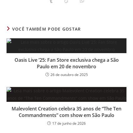
Abre
Abre
Abre
nova
nova
nova
nova
nova
nova
nova
em
em
em
janela
janela
janela
janela
janela
janela
janela
uma
uma
uma
nova
nova
nova
janela
janela
janela
VOCÊ TAMBÉM PODE GOSTAR
Oasis Live ’25: Fan Store exclusiva chega a São
Paulo em 20 de novembro
26 de outubro de 2025
Malevolent Creation celebra 35 anos de “The Ten
Commandments” com show em São Paulo
17 de junho de 2026