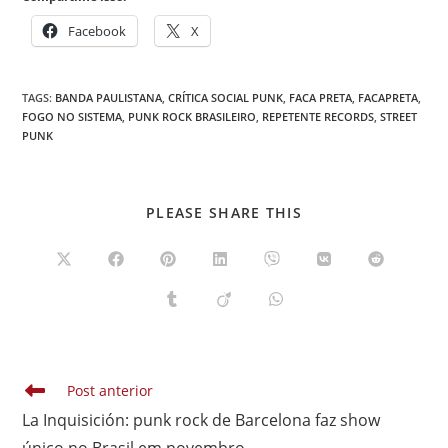
Facebook
X
TAGS
:
BANDA PAULISTANA
,
CRÍTICA SOCIAL PUNK
,
FACA PRETA
,
FACAPRETA
,
FOGO NO SISTEMA
,
PUNK ROCK BRASILEIRO
,
REPETENTE RECORDS
,
STREET
PUNK
COMPARTILHAR
PLEASE SHARE THIS
ESTE
CONTEÚDO
Abre
Abre
Abre
Abre
Abre
Abre
Abre
em
em
em
em
em
em
em
uma
uma
uma
uma
uma
uma
uma
Abre
Abre
Abre
nova
nova
nova
nova
nova
nova
nova
em
em
em
janela
janela
janela
janela
janela
janela
janela
uma
uma
uma
nova
nova
nova
janela
janela
janela
Leia
Post anterior
mais
La Inquisición: punk rock de Barcelona faz show
artigos
único no Brasil em novembro