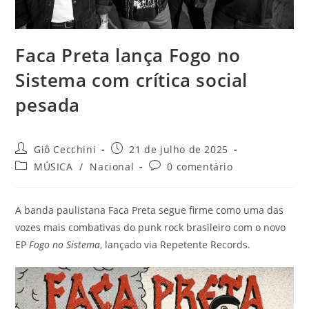
Faca Preta lança Fogo no
Sistema com crítica social
pesada
Autor
Post
Giô Cecchini
21 de julho de 2025
do
publicado:
Categoria
Comentários
MÚSICA
/
Nacional
0 comentário
post:
do
do
post:
post:
A banda paulistana Faca Preta segue firme como uma das
vozes mais combativas do punk rock brasileiro com o novo
EP
Fogo no Sistema
, lançado via Repetente Records.