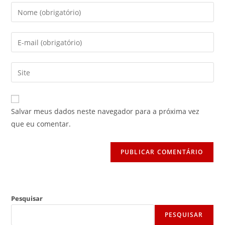
Digite
seu
nome
Digite
ou
seu
nome
endereço
Digite
de
de
o
usuário
e-
URL
para
mail
do
comentar
Salvar meus dados neste navegador para a próxima vez
para
seu
que eu comentar.
comentar
site
(opcional)
Pesquisar
PESQUISAR