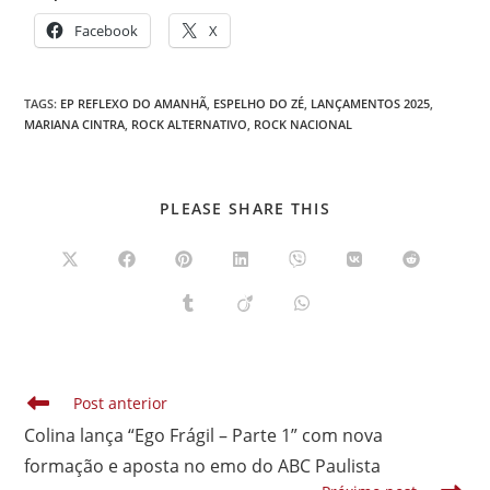
Facebook
X
TAGS
:
EP REFLEXO DO AMANHÃ
,
ESPELHO DO ZÉ
,
LANÇAMENTOS 2025
,
MARIANA CINTRA
,
ROCK ALTERNATIVO
,
ROCK NACIONAL
COMPARTILHAR
PLEASE SHARE THIS
ESTE
CONTEÚDO
Abre
Abre
Abre
Abre
Abre
Abre
Abre
em
em
em
em
em
em
em
uma
uma
uma
uma
uma
uma
uma
Abre
Abre
Abre
nova
nova
nova
nova
nova
nova
nova
em
em
em
janela
janela
janela
janela
janela
janela
janela
uma
uma
uma
nova
nova
nova
janela
janela
janela
Leia
Post anterior
mais
Colina lança “Ego Frágil – Parte 1” com nova
artigos
formação e aposta no emo do ABC Paulista