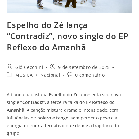
Espelho do Zé lança
“Contradiz”, novo single do EP
Reflexo do Amanhã
Autor
Post
Giô Cecchini
9 de setembro de 2025
do
publicado:
Categoria
Comentários
MÚSICA
/
Nacional
0 comentário
post:
do
do
post:
post:
A banda paulistana
Espelho do Zé
apresenta seu novo
single
“Contradiz”
, a terceira faixa do EP
Reflexo do
Amanhã
. A canção mistura drama e intensidade, com
influências de
bolero e tango
, sem perder o peso e a
energia do
rock alternativo
que define a trajetória do
grupo.