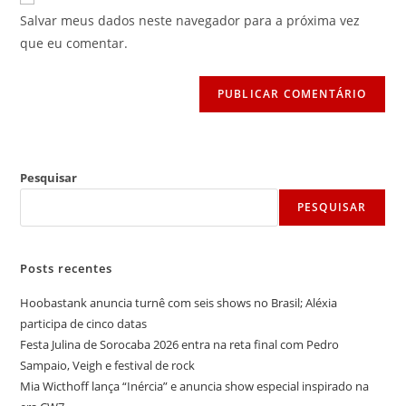
mail
do
comentar
Salvar meus dados neste navegador para a próxima vez
para
seu
que eu comentar.
comentar
site
(opcional)
Pesquisar
PESQUISAR
Posts recentes
Hoobastank anuncia turnê com seis shows no Brasil; Aléxia
participa de cinco datas
Festa Julina de Sorocaba 2026 entra na reta final com Pedro
Sampaio, Veigh e festival de rock
Mia Wicthoff lança “Inércia” e anuncia show especial inspirado na