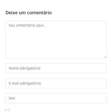
Deixe um comentário
Comentário
Digite
seu
nome
Digite
ou
seu
nome
endereço
Digite
de
de
o
usuário
e-
URL
para