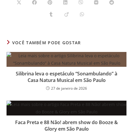
Abre
Abre
Abre
Abre
Abre
Abre
Abre
em
em
em
em
em
em
em
uma
uma
uma
uma
uma
uma
uma
Abre
Abre
Abre
nova
nova
nova
nova
nova
nova
nova
em
em
em
janela
janela
janela
janela
janela
janela
janela
uma
uma
uma
nova
nova
nova
janela
janela
janela
VOCÊ TAMBÉM PODE GOSTAR
Silibrina leva o espetáculo “Sonambulando” à
Casa Natura Musical em São Paulo
27 de janeiro de 2026
Faca Preta e 88 Não! abrem show do Booze &
Glory em São Paulo