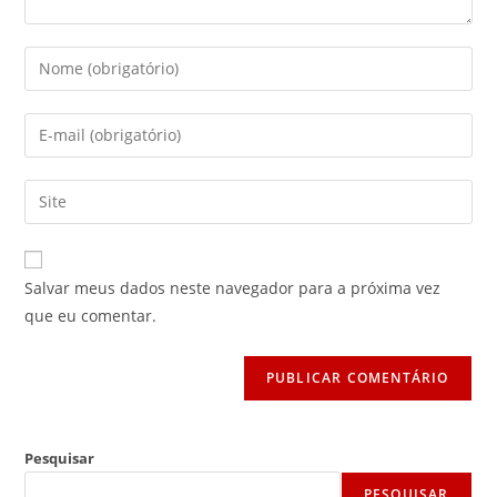
Digite
seu
nome
Digite
ou
seu
nome
endereço
Digite
de
de
o
usuário
e-
URL
para
mail
do
comentar
Salvar meus dados neste navegador para a próxima vez
para
seu
que eu comentar.
comentar
site
(opcional)
Pesquisar
PESQUISAR