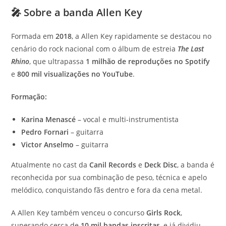
🎤
Sobre a banda Allen Key
Formada em
2018
, a Allen Key rapidamente se destacou no
cenário do rock nacional com o álbum de estreia
The Last
Rhino
, que ultrapassa
1 milhão de reproduções no Spotify
e
800 mil visualizações no YouTube
.
Formação:
Karina Menascé
– vocal e multi-instrumentista
Pedro Fornari
– guitarra
Victor Anselmo
– guitarra
Atualmente no cast da
Canil Records
e
Deck Disc
, a banda é
reconhecida por sua combinação de peso, técnica e apelo
melódico, conquistando fãs dentro e fora da cena metal.
A Allen Key também venceu o concurso
Girls Rock
,
superando cerca de
10 mil bandas inscritas
, e já dividiu