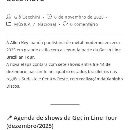
Autor
Post
Giô Cecchini
6 de novembro de 2025
do
publicado:
Categoria
Comentários
MÚSICA
/
Nacional
0 comentário
post:
do
do
post:
post:
A
Allen Key
, banda paulistana de
metal moderno
, encerra
2025 em grande estilo com a segunda parte da
Get in Line
Brazilian Tour
.
A nova etapa contará com
sete shows
entre
5 e 14 de
dezembro
, passando por
quatro estados brasileiros
nas
regiões Sudeste e Centro-Oeste, com
realização da Xaninho
Discos
.
📍
Agenda de shows da Get in Line Tour
(dezembro/2025)