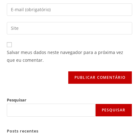
nome
Digite
ou
seu
nome
endereço
Digite
de
de
o
usuário
e-
URL
para
mail
do
comentar
Salvar meus dados neste navegador para a próxima vez
para
seu
que eu comentar.
comentar
site
(opcional)
Pesquisar
PESQUISAR
Posts recentes