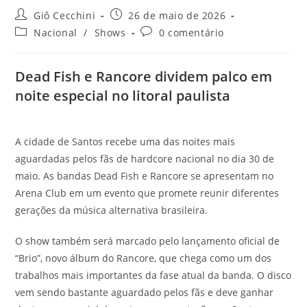
Autor
Post
Giô Cecchini
26 de maio de 2026
do
publicado:
Categoria
Comentários
Nacional
/
Shows
0 comentário
post:
do
do
post:
post:
Dead Fish e Rancore dividem palco em
noite especial no litoral paulista
A cidade de Santos recebe uma das noites mais
aguardadas pelos fãs de hardcore nacional no dia 30 de
maio. As bandas Dead Fish e Rancore se apresentam no
Arena Club em um evento que promete reunir diferentes
gerações da música alternativa brasileira.
O show também será marcado pelo lançamento oficial de
“Brio”, novo álbum do Rancore, que chega como um dos
trabalhos mais importantes da fase atual da banda. O disco
vem sendo bastante aguardado pelos fãs e deve ganhar