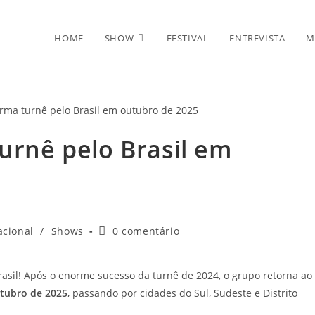
HOME
SHOW
FESTIVAL
ENTREVISTA
M
turnê pelo Brasil em
Comentários
acional
/
Shows
0 comentário
do
post:
rasil! Após o enorme sucesso da turnê de 2024, o grupo retorna ao
utubro de 2025
, passando por cidades do Sul, Sudeste e Distrito