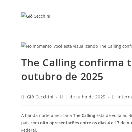
Ir
para
o
conteúdo
The Calling confirma 
outubro de 2025
Autor
Post
Categoria
Giô Cecchini
1 de julho de 2025
Intern
do
publicado:
do
post:
post:
A banda norte-americana
The Calling
está de volta ao B
país com
oito apresentações entre os dias 4 e 17 de o
Federal.