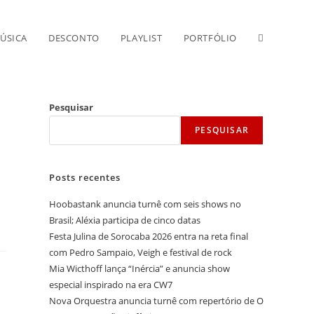
Alternar
ÚSICA
DESCONTO
PLAYLIST
PORTFÓLIO
pesquisa
Pesquisar
PESQUISAR
do
Posts recentes
site
Hoobastank anuncia turnê com seis shows no
Brasil; Aléxia participa de cinco datas
Festa Julina de Sorocaba 2026 entra na reta final
com Pedro Sampaio, Veigh e festival de rock
Mia Wicthoff lança “Inércia” e anuncia show
especial inspirado na era CW7
Nova Orquestra anuncia turnê com repertório de O