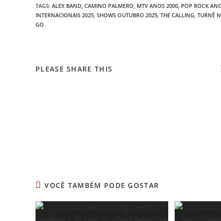
TAGS
:
ALEX BAND
,
CAMINO PALMERO
,
MTV ANOS 2000
,
POP ROCK ANO
INTERNACIONAIS 2025
,
SHOWS OUTUBRO 2025
,
THE CALLING
,
TURNÊ N
GO
COMPARTILHAR
PLEASE SHARE THIS
ESTE
CONTEÚDO
Leia
mais
artigos
VOCÊ TAMBÉM PODE GOSTAR