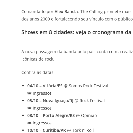
Comandado por
Alex Band
, o The Calling promete mai
dos anos 2000 e fortalecendo seu vínculo com o público 
Shows em 8 cidades: veja o cronograma da
A nova passagem da banda pelo país conta com a reali
icônicas de rock.
Confira as datas:
04/10 – Vitória/ES
@ Somos Rock Festival
🎟️
Ingressos
05/10 – Nova Iguaçu/RJ
@ Rock Festival
🎟️
Ingressos
08/10 – Porto Alegre/RS
@ Opinião
🎟️
Ingressos
10/10 – Curitiba/PR
@ Tork n’ Roll