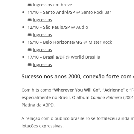
🎟️ Ingressos em breve
11/10 – Santo André/SP
@ Santo Rock Bar
🎟️
Ingressos
12/10 – São Paulo/SP
@ Audio
🎟️
Ingressos
15/10 – Belo Horizonte/MG
@ Mister Rock
🎟️
Ingressos
17/10 – Brasília/DF
@ Worlld Brasilia
🎟️
Ingressos
Sucesso nos anos 2000, conexão forte com o
Com hits como
“Wherever You Will Go”, “Adrienne”
e
“F
especialmente no Brasil. O álbum
Camino Palmero
(2001
Platina da ABPD.
A relação com o público brasileiro se fortaleceu ainda 
lotações expressivas.