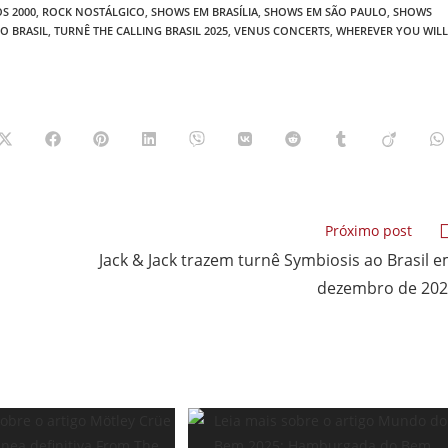
S 2000
,
ROCK NOSTÁLGICO
,
SHOWS EM BRASÍLIA
,
SHOWS EM SÃO PAULO
,
SHOWS
O BRASIL
,
TURNÊ THE CALLING BRASIL 2025
,
VENUS CONCERTS
,
WHEREVER YOU WILL
Abre
Abre
Abre
Abre
Abre
Abre
Abre
Abre
Abre
A
em
em
em
em
em
em
em
em
em
e
uma
uma
uma
uma
uma
uma
uma
uma
uma
u
nova
nova
nova
nova
nova
nova
nova
nova
nova
n
janela
janela
janela
janela
janela
janela
janela
janela
janela
j
Próximo post
Jack & Jack trazem turnê Symbiosis ao Brasil 
dezembro de 20