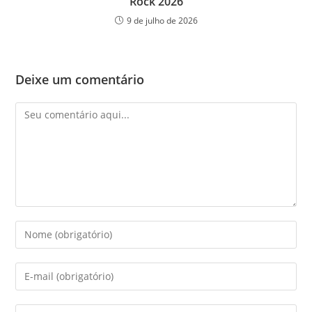
Rock 2026
9 de julho de 2026
Deixe um comentário
Comentário
Digite
seu
nome
Digite
ou
seu
nome
endereço