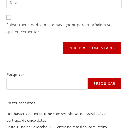
Digite
de
de
o
usuário
e-
URL
para
mail
do
comentar
Salvar meus dados neste navegador para a próxima vez
para
seu
que eu comentar.
comentar
site
(opcional)
Pesquisar
PESQUISAR
Posts recentes
Hoobastank anuncia turnê com seis shows no Brasil; Aléxia
participa de cinco datas
Festa Julina de Sorocaba 2026 entra na reta final com Pedro