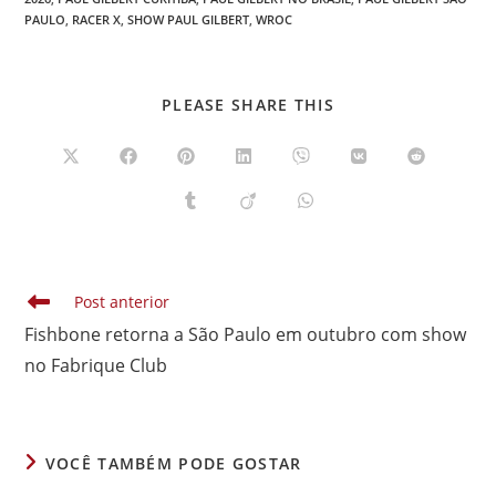
PAULO
,
RACER X
,
SHOW PAUL GILBERT
,
WROC
COMPARTILHAR
PLEASE SHARE THIS
ESTE
CONTEÚDO
Abre
Abre
Abre
Abre
Abre
Abre
Abre
em
em
em
em
em
em
em
uma
uma
uma
uma
uma
uma
uma
Abre
Abre
Abre
nova
nova
nova
nova
nova
nova
nova
em
em
em
janela
janela
janela
janela
janela
janela
janela
uma
uma
uma
nova
nova
nova
janela
janela
janela
Leia
Post anterior
mais
Fishbone retorna a São Paulo em outubro com show
artigos
no Fabrique Club
VOCÊ TAMBÉM PODE GOSTAR