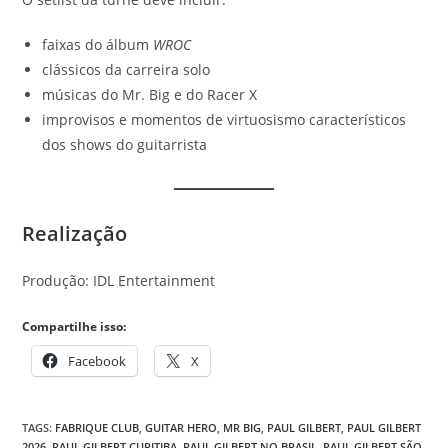
faixas do álbum
WROC
clássicos da carreira solo
músicas do Mr. Big e do Racer X
improvisos e momentos de virtuosismo característicos
dos shows do guitarrista
Realização
Produção: IDL Entertainment
Compartilhe isso:
Facebook
X
TAGS
:
FABRIQUE CLUB
,
GUITAR HERO
,
MR BIG
,
PAUL GILBERT
,
PAUL GILBERT
2026
,
PAUL GILBERT CURITIBA
,
PAUL GILBERT NO BRASIL
,
PAUL GILBERT SÃO