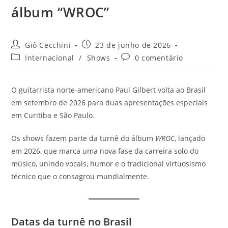
álbum “WROC”
Autor
Post
Giô Cecchini
23 de junho de 2026
do
publicado:
Categoria
Comentários
Internacional
/
Shows
0 comentário
post:
do
do
post:
post:
O guitarrista norte-americano Paul Gilbert volta ao Brasil
em setembro de 2026 para duas apresentações especiais
em Curitiba e São Paulo.
Os shows fazem parte da turnê do álbum
WROC
, lançado
em 2026, que marca uma nova fase da carreira solo do
músico, unindo vocais, humor e o tradicional virtuosismo
técnico que o consagrou mundialmente.
Datas da turnê no Brasil