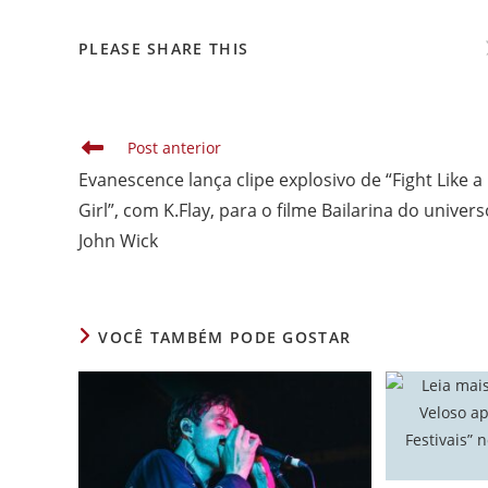
COMPARTILHAR
PLEASE SHARE THIS
ESTE
CONTEÚDO
Leia
Post anterior
mais
Evanescence lança clipe explosivo de “Fight Like a
artigos
Girl”, com K.Flay, para o filme Bailarina do univers
John Wick
VOCÊ TAMBÉM PODE GOSTAR