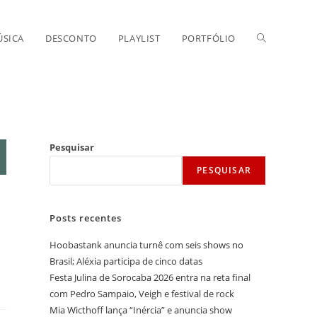
Alternar
SICA
DESCONTO
PLAYLIST
PORTFÓLIO
pesquisa
do
Pesquisar
PESQUISAR
site
Posts recentes
Hoobastank anuncia turnê com seis shows no
Brasil; Aléxia participa de cinco datas
Festa Julina de Sorocaba 2026 entra na reta final
com Pedro Sampaio, Veigh e festival de rock
Mia Wicthoff lança “Inércia” e anuncia show