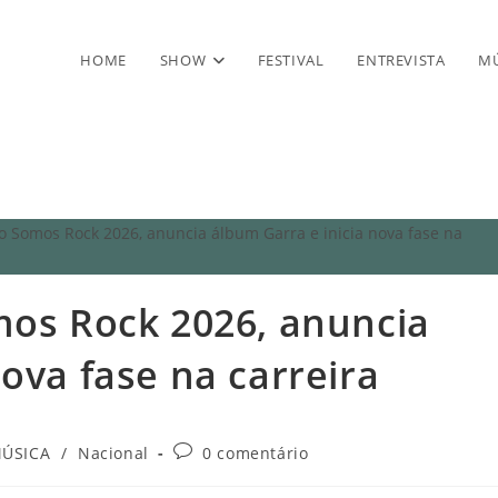
HOME
SHOW
FESTIVAL
ENTREVISTA
MÚ
mos Rock 2026, anuncia
ova fase na carreira
oria
Comentários
ÚSICA
/
Nacional
0 comentário
do
post: