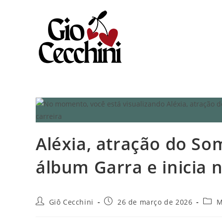
Ir
para
o
conteúdo
Aléxia, atração do So
álbum Garra e inicia n
Autor
Post
Categ
Giô Cecchini
26 de março de 2026
M
do
publicado:
do
post:
post: