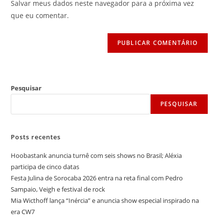
comentar
Salvar meus dados neste navegador para a próxima vez
para
seu
que eu comentar.
comentar
site
(opcional)
Pesquisar
PESQUISAR
Posts recentes
Hoobastank anuncia turnê com seis shows no Brasil; Aléxia
participa de cinco datas
Festa Julina de Sorocaba 2026 entra na reta final com Pedro
Sampaio, Veigh e festival de rock
Mia Wicthoff lança “Inércia” e anuncia show especial inspirado na
era CW7