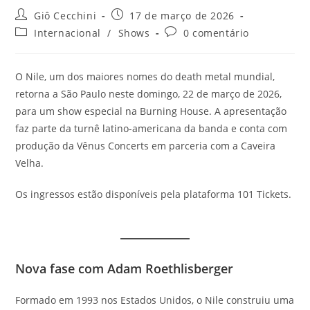
Autor
Post
Giô Cecchini
17 de março de 2026
do
publicado:
Categoria
Comentários
Internacional
/
Shows
0 comentário
post:
do
do
post:
post:
O Nile, um dos maiores nomes do death metal mundial,
retorna a São Paulo neste domingo, 22 de março de 2026,
para um show especial na Burning House. A apresentação
faz parte da turnê latino-americana da banda e conta com
produção da Vênus Concerts em parceria com a Caveira
Velha.
Os ingressos estão disponíveis pela plataforma 101 Tickets.
Nova fase com Adam Roethlisberger
Formado em 1993 nos Estados Unidos, o Nile construiu uma