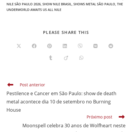
NILE SÃO PAULO 2026
,
SHOW NILE BRASIL
,
SHOWS METAL SÃO PAULO
,
THE
UNDERWORLD AWAITS US ALL NILE
COMPARTILHAR
PLEASE SHARE THIS
ESTE
CONTEÚDO
Abre
Abre
Abre
Abre
Abre
Abre
Abre
em
em
em
em
em
em
em
uma
uma
uma
uma
uma
uma
uma
Abre
Abre
Abre
nova
nova
nova
nova
nova
nova
nova
em
em
em
janela
janela
janela
janela
janela
janela
janela
uma
uma
uma
nova
nova
nova
janela
janela
janela
Leia
Post anterior
mais
Pestilence e Cancer em São Paulo: show de death
artigos
metal acontece dia 10 de setembro no Burning
House
Próximo post
Moonspell celebra 30 anos de Wolfheart neste