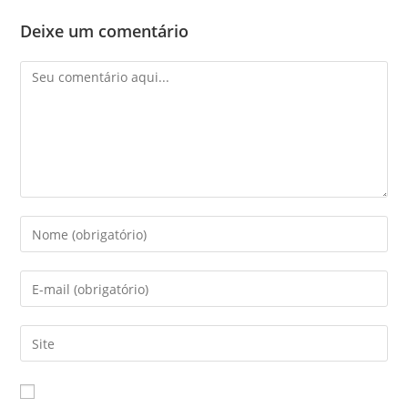
Deixe um comentário
Comentário
Digite
seu
nome
Digite
ou
seu
nome
endereço
Digite
de
de
o
usuário
e-
URL
para
mail
do