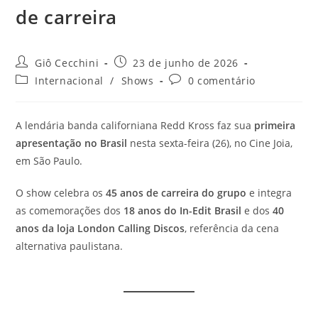
de carreira
Autor
Post
Giô Cecchini
23 de junho de 2026
do
publicado:
Categoria
Comentários
Internacional
/
Shows
0 comentário
post:
do
do
post:
post:
A lendária banda californiana Redd Kross faz sua
primeira
apresentação no Brasil
nesta sexta-feira (26), no Cine Joia,
em São Paulo.
O show celebra os
45 anos de carreira do grupo
e integra
as comemorações dos
18 anos do In-Edit Brasil
e dos
40
anos da loja London Calling Discos
, referência da cena
alternativa paulistana.