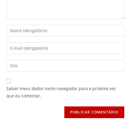
Digite
seu
nome
Digite
ou
seu
nome
endereço
Digite
de
de
o
usuário
e-
URL
para
mail
do
comentar
Salvar meus dados neste navegador para a próxima vez
para
seu
que eu comentar.
comentar
site
(opcional)