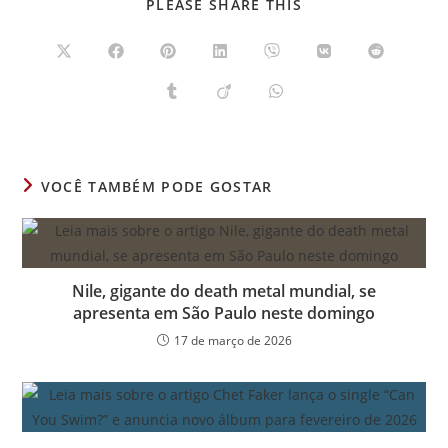
COMPARTILHAR
PLEASE SHARE THIS
ESTE
CONTEÚDO
Abre
Abre
Abre
Abre
Abre
Abre
Abre
em
em
em
em
em
em
em
uma
uma
uma
uma
uma
uma
uma
Abre
Abre
Abre
nova
nova
nova
nova
nova
nova
nova
em
em
em
janela
janela
janela
janela
janela
janela
janela
uma
uma
uma
nova
nova
nova
janela
janela
janela
VOCÊ TAMBÉM PODE GOSTAR
Nile, gigante do death metal mundial, se
apresenta em São Paulo neste domingo
17 de março de 2026