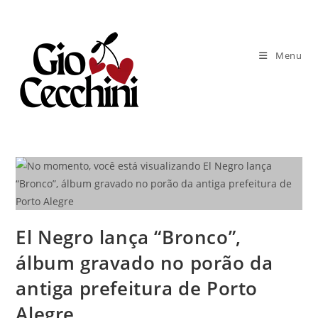
Ir
para
o
Menu
conteúdo
El Negro lança “Bronco”,
álbum gravado no porão da
antiga prefeitura de Porto
Alegre