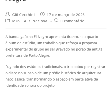
Autor
Post
Giô Cecchini
17 de março de 2026
do
publicado:
Categoria
Comentários
MÚSICA
/
Nacional
0 comentário
post:
do
do
post:
post:
A banda gaúcha El Negro apresenta
Bronco
, seu quarto
álbum de estúdio, um trabalho que reforça a proposta
experimental do grupo ao ser gravado no porão da antiga
prefeitura de Porto Alegre.
Fugindo dos estúdios tradicionais, o trio optou por registrar
o disco no subsolo de um prédio histórico de arquitetura
neoclássica, transformando o espaço em parte ativa da
identidade sonora do projeto.