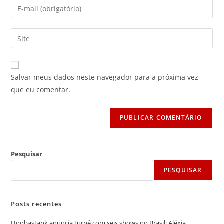
Digite
ou
seu
nome
endereço
Digite
de
de
o
usuário
e-
URL
para
mail
do
comentar
Salvar meus dados neste navegador para a próxima vez
para
seu
que eu comentar.
comentar
site
(opcional)
Pesquisar
PESQUISAR
Posts recentes
Hoobastank anuncia turnê com seis shows no Brasil; Aléxia