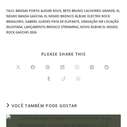
TAGS
:
BANDAS PORTO ALEGRE ROCK
,
BETO BRUNO CACHORRO GRANDE
,
EL
NEGRO BANDA GAÚCHA
,
EL NEGRO BRONCO ÁLBUM
,
ELECTRO ROCK
BRASILEIRO
,
GABRIEL GUEDES PATA DE ELEFANTE
,
GRAVAÇÃO EM LOCAÇÃO
INUSITADA
,
LANÇAMENTO BRONCO STREAMING
,
NOVO ÁLBUM EL NEGRO
,
ROCK GAÚCHO 2026
COMPARTILHAR
PLEASE SHARE THIS
ESTE
CONTEÚDO
Abre
Abre
Abre
Abre
Abre
Abre
Abre
em
em
em
em
em
em
em
uma
uma
uma
uma
uma
uma
uma
Abre
Abre
Abre
nova
nova
nova
nova
nova
nova
nova
em
em
em
janela
janela
janela
janela
janela
janela
janela
uma
uma
uma
nova
nova
nova
janela
janela
janela
VOCÊ TAMBÉM PODE GOSTAR