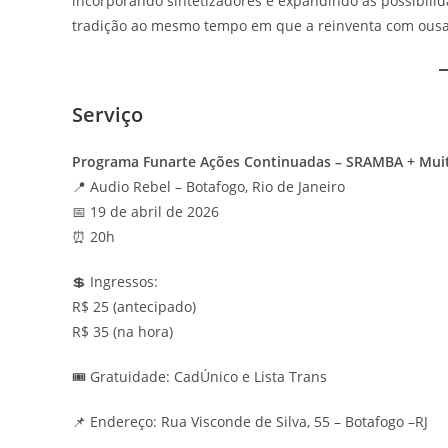
incorporando sintetizadores e expandindo as possibilida
tradição ao mesmo tempo em que a reinventa com ousad
Serviço
Programa Funarte Ações Continuadas – SRAMBA + Muit
📍 Audio Rebel – Botafogo, Rio de Janeiro
📅 19 de abril de 2026
⏰ 20h
💲 Ingressos:
R$ 25 (antecipado)
R$ 35 (na hora)
🎟️ Gratuidade: CadÚnico e Lista Trans
📌 Endereço: Rua Visconde de Silva, 55 – Botafogo –RJ