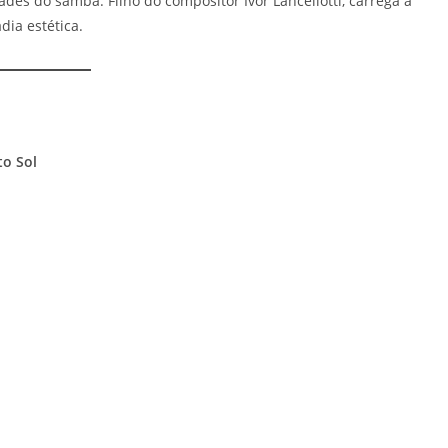
des do samba. Filho do compositor Ivor Lancellotti, carrega a
ia estética.
o Sol