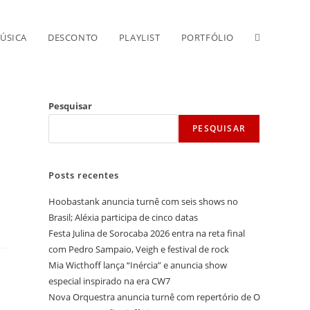
Alternar
ÚSICA
DESCONTO
PLAYLIST
PORTFÓLIO
pesquisa
Pesquisar
PESQUISAR
do
Posts recentes
site
Hoobastank anuncia turnê com seis shows no
Brasil; Aléxia participa de cinco datas
Festa Julina de Sorocaba 2026 entra na reta final
com Pedro Sampaio, Veigh e festival de rock
Mia Wicthoff lança “Inércia” e anuncia show
especial inspirado na era CW7
Nova Orquestra anuncia turnê com repertório de O