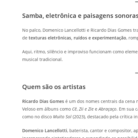
Samba, eletrônica e paisagens sonora
No palco, Domenico Lancellotti e Ricardo Dias Gomes t
de
texturas eletrônicas, ruídos e experimentação
, rom
Aqui, ritmo, silêncio e improviso funcionam como elem
musical tradicional.
Quem são os artistas
Ricardo Dias Gomes
é um dos nomes centrais da cena m
Veloso em álbuns como
Cê
,
Zii e Zie
e
Abraçaço
. Em sua c
como no disco
Muito Sol
(2023), destacado pela crítica i
Domenico Lancellotti
, baterista, cantor e compositor,