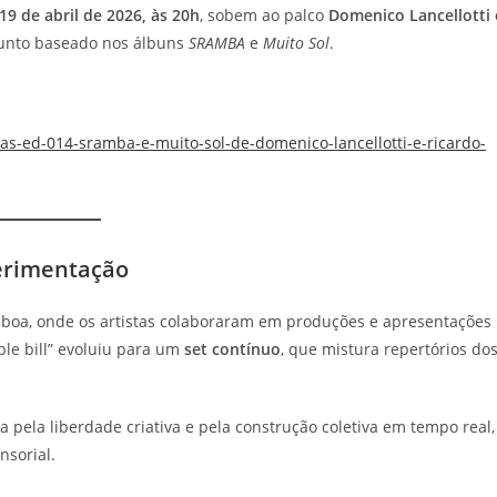
19 de abril de 2026, às 20h
, sobem ao palco
Domenico Lancellotti 
junto baseado nos álbuns
SRAMBA
e
Muito Sol
.
as-ed-014-sramba-e-muito-sol-de-domenico-lancellotti-e-ricardo-
erimentação
boa, onde os artistas colaboraram em produções e apresentações
e bill” evoluiu para um
set contínuo
, que mistura repertórios do
 pela liberdade criativa e pela construção coletiva em tempo real,
nsorial.