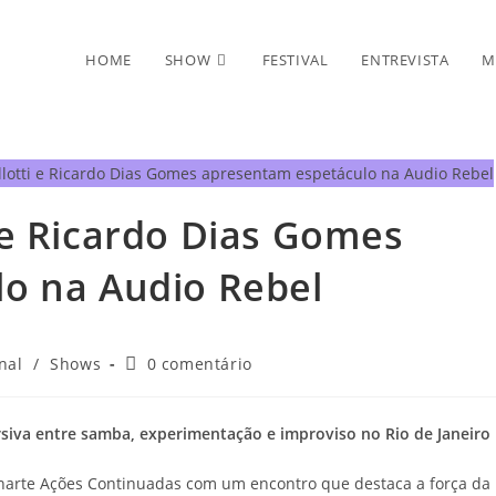
HOME
SHOW
FESTIVAL
ENTREVISTA
M
 e Ricardo Dias Gomes
o na Audio Rebel
a
Comentários
nal
/
Shows
0 comentário
do
post:
siva entre samba, experimentação e improviso no Rio de Janeiro
narte Ações Continuadas com um encontro que destaca a força da