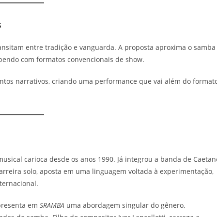
s
ransitam entre tradição e vanguarda. A proposta aproxima o samba
pendo com formatos convencionais de show.
entos narrativos, criando uma performance que vai além do format
usical carioca desde os anos 1990. Já integrou a banda de Caetan
arreira solo, aposta em uma linguagem voltada à experimentação,
nternacional.
 apresenta em
SRAMBA
uma abordagem singular do gênero,