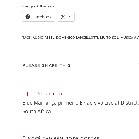
Compartilhe isso:
Facebook
X
TAGS
:
AUDIO REBEL
,
DOMENICO LANCELLOTTI
,
MUITO SOL
,
MÚSICA AL
COMPARTILHAR
PLEASE SHARE THIS
ESTE
CONTEÚDO
Leia
Post anterior
mais
Blue Mar lança primeiro EP ao vivo Live at District,
artigos
South Africa
VOCÊ TAMBÉM PODE GOSTAR