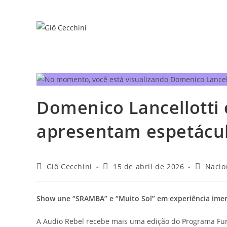
Ir
para
o
conteúdo
Domenico Lancellotti
apresentam espetácul
Autor
Post
Categori
Giô Cecchini
15 de abril de 2026
Nacio
do
publicado:
do
post:
post:
Show une “SRAMBA” e “Muito Sol” em experiência imer
A Audio Rebel recebe mais uma edição do Programa Fu