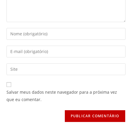
Digite
seu
nome
Digite
ou
seu
nome
endereço
Digite
de
de
o
usuário
e-
URL
para
mail
do
comentar
Salvar meus dados neste navegador para a próxima vez
para
seu
que eu comentar.
comentar
site
(opcional)