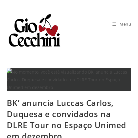
Ir
para
o
Menu
conteúdo
BK’ anuncia Luccas Carlos,
Duquesa e convidados na
DLRE Tour no Espaço Unimed
em dezembro