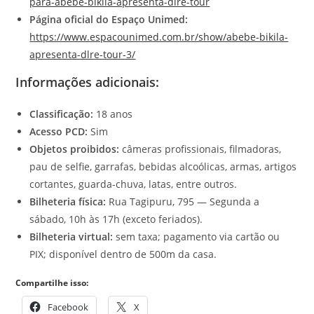
para-abebe-bikila-apresenta-dlre-tour
Página oficial do Espaço Unimed:
https://www.espacounimed.com.br/show/abebe-bikila-
apresenta-dlre-tour-3/
Informações adicionais:
Classificação:
18 anos
Acesso PCD:
Sim
Objetos proibidos:
câmeras profissionais, filmadoras,
pau de selfie, garrafas, bebidas alcoólicas, armas, artigos
cortantes, guarda-chuva, latas, entre outros.
Bilheteria física:
Rua Tagipuru, 795 — Segunda a
sábado, 10h às 17h (exceto feriados).
Bilheteria virtual:
sem taxa; pagamento via cartão ou
PIX; disponível dentro de 500m da casa.
Compartilhe isso:
Facebook
X