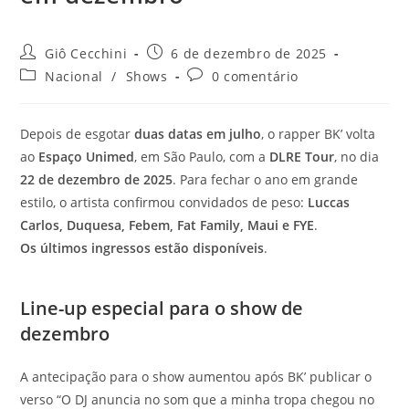
Autor
Post
Giô Cecchini
6 de dezembro de 2025
do
publicado:
Categoria
Comentários
Nacional
/
Shows
0 comentário
post:
do
do
post:
post:
Depois de esgotar
duas datas em julho
, o rapper BK’ volta
ao
Espaço Unimed
, em São Paulo, com a
DLRE Tour
, no dia
22 de dezembro de 2025
. Para fechar o ano em grande
estilo, o artista confirmou convidados de peso:
Luccas
Carlos, Duquesa, Febem, Fat Family, Maui e FYE
.
Os últimos ingressos estão disponíveis
.
Line-up especial para o show de
dezembro
A antecipação para o show aumentou após BK’ publicar o
verso “O DJ anuncia no som que a minha tropa chegou no