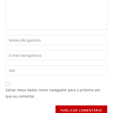
Digite
seu
nome
Digite
ou
seu
nome
endereço
Digite
de
de
o
usuário
e-
URL
para
mail
do
comentar
Salvar meus dados neste navegador para a próxima vez
para
seu
que eu comentar.
comentar
site
(opcional)