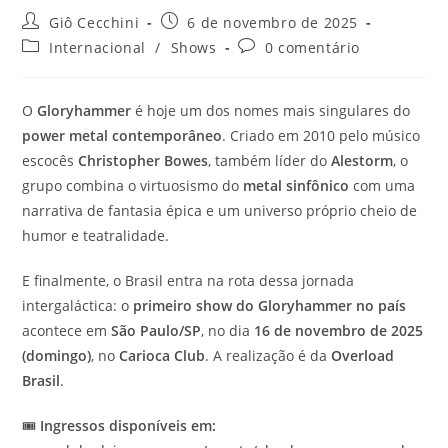
Autor
Post
Giô Cecchini
6 de novembro de 2025
do
publicado:
Categoria
Comentários
Internacional
/
Shows
0 comentário
post:
do
do
post:
post:
O
Gloryhammer
é hoje um dos nomes mais singulares do
power metal contemporâneo
. Criado em 2010 pelo músico
escocês
Christopher Bowes
, também líder do
Alestorm
, o
grupo combina o virtuosismo do
metal sinfônico
com uma
narrativa de fantasia épica e um universo próprio cheio de
humor e teatralidade.
E finalmente, o Brasil entra na rota dessa jornada
intergaláctica: o
primeiro show do Gloryhammer no país
acontece em
São Paulo/SP
, no dia
16 de novembro de 2025
(domingo)
, no
Carioca Club
. A realização é da
Overload
Brasil
.
🎟️
Ingressos disponíveis em: