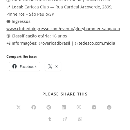
📍
Local:
Carioca Club — Rua Cardeal Arcoverde, 2899,
Pinheiros – São Paulo/SP
🎟️
Ingressos:
www.clubedoingresso.com/evento/gloryhammer-saopaulo
🔞
Classificação etária:
16 anos
📲
Informações:
@overloadbrasil
|
@tedesco.com.midia
Compartilhe isso:
Facebook
X
COMPARTILHAR
PLEASE SHARE THIS
ESTE
CONTEÚDO
Abre
Abre
Abre
Abre
Abre
Abre
Abre
em
em
em
em
em
em
em
uma
uma
uma
uma
uma
uma
uma
Abre
Abre
Abre
nova
nova
nova
nova
nova
nova
nova
em
em
em
janela
janela
janela
janela
janela
janela
janela
uma
uma
uma