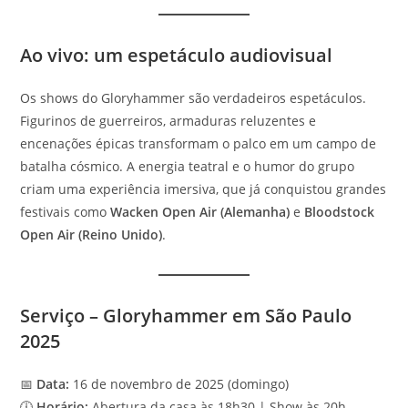
Ao vivo: um espetáculo audiovisual
Os shows do Gloryhammer são verdadeiros espetáculos.
Figurinos de guerreiros, armaduras reluzentes e
encenações épicas transformam o palco em um campo de
batalha cósmico. A energia teatral e o humor do grupo
criam uma experiência imersiva, que já conquistou grandes
festivais como
Wacken Open Air (Alemanha)
e
Bloodstock
Open Air (Reino Unido)
.
Serviço – Gloryhammer em São Paulo
2025
📅
Data:
16 de novembro de 2025 (domingo)
🕕
Horário:
Abertura da casa às 18h30 | Show às 20h