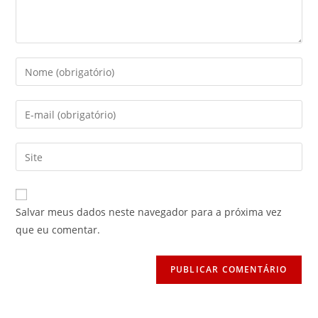
Digite
seu
nome
Digite
ou
seu
nome
endereço
Digite
de
de
o
usuário
e-
URL
para
mail
do
comentar
Salvar meus dados neste navegador para a próxima vez
para
seu
que eu comentar.
comentar
site
(opcional)