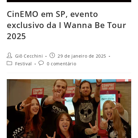
CinEMO em SP, evento
exclusivo da I Wanna Be Tour
2025
Autor
Post
Giô Cecchini
29 de janeiro de 2025
do
publicado:
Categoria
Comentários
Festival
0 comentário
post:
do
do
post:
post: