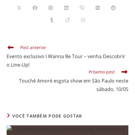
CONTEÚDO
Abre
Abre
Abre
Abre
Abre
Abre
Abre
em
em
em
em
em
em
em
uma
uma
uma
uma
uma
uma
uma
Abre
Abre
Abre
nova
nova
nova
nova
nova
nova
nova
em
em
em
janela
janela
janela
janela
janela
janela
janela
uma
uma
uma
nova
nova
nova
janela
janela
janela
Leia
Post anterior
mais
Evento exclusivo I Wanna Be Tour – venha Descobrir
artigos
o Line-Up!
Próximo post
Touché Amoré esgota show em São Paulo neste
sábado, 10/05
VOCÊ TAMBÉM PODE GOSTAR