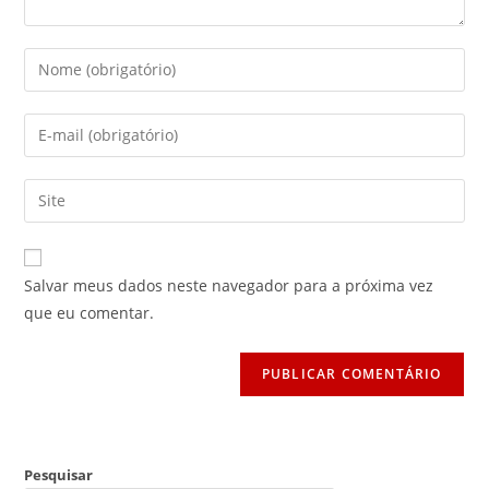
Digite
seu
nome
Digite
ou
seu
nome
endereço
Digite
de
de
o
usuário
e-
URL
para
mail
do
comentar
Salvar meus dados neste navegador para a próxima vez
para
seu
que eu comentar.
comentar
site
(opcional)
Pesquisar