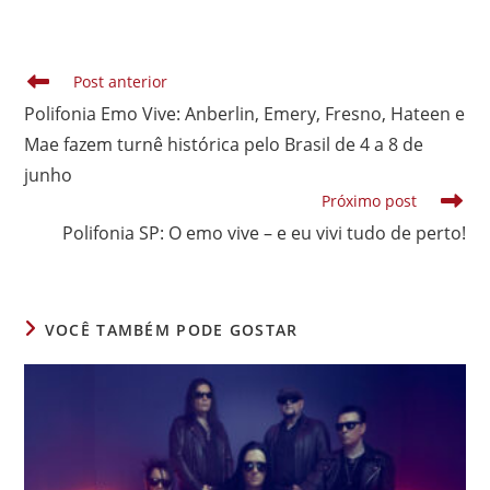
em
em
em
janela
janela
janela
janela
janela
janela
janela
uma
uma
uma
nova
nova
nova
janela
janela
janela
Leia
Post anterior
mais
Polifonia Emo Vive: Anberlin, Emery, Fresno, Hateen e
artigos
Mae fazem turnê histórica pelo Brasil de 4 a 8 de
junho
Próximo post
Polifonia SP: O emo vive – e eu vivi tudo de perto!
VOCÊ TAMBÉM PODE GOSTAR