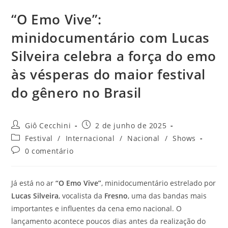
“O Emo Vive”:
minidocumentário com Lucas
Silveira celebra a força do emo
às vésperas do maior festival
do gênero no Brasil
Autor
Post
Giô Cecchini
2 de junho de 2025
do
publicado:
Categoria
Festival
/
Internacional
/
Nacional
/
Shows
post:
do
Comentários
0 comentário
post:
do
post:
Já está no ar
“O Emo Vive”
, minidocumentário estrelado por
Lucas Silveira
, vocalista da
Fresno
, uma das bandas mais
importantes e influentes da cena emo nacional. O
lançamento acontece poucos dias antes da realização do