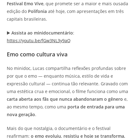
Festival Emo Vive
, que promete ser a maior e mais ousada
edição do
Polifonia
até hoje, com apresentações em três
capitais brasileiras.
▶️
Assista ao minidocumentário
:
https://youtu.be/fGw3NL3y9aQ
Emo como cultura viva
No minidoc, Lucas compartilha reflexões profundas sobre
por que o emo — enquanto música, estilo de vida e
expressão cultural — continua tão relevante. Gravado com
uma estética crua e emocional, o filme funciona como uma
carta aberta aos fãs que nunca abandonaram o gênero
e,
ao mesmo tempo, como uma
porta de entrada para uma
nova geração
.
Mais do que nostalgia, o documentário e o festival
reafirmam:
o emo evoluiu, resistiu e hoje se transforma
,