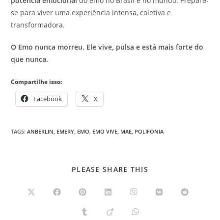
potência emocional
do emo no Brasil e no mundo. Prepare-
se para viver uma experiência intensa, coletiva e
transformadora.
O Emo nunca morreu. Ele vive, pulsa e está mais forte do
que nunca.
Compartilhe isso:
Facebook
X
TAGS
:
ANBERLIN
,
EMERY
,
EMO
,
EMO VIVE
,
MAE
,
POLIFONIA
COMPARTILHAR
PLEASE SHARE THIS
ESTE
CONTEÚDO
Abre
Abre
Abre
Abre
Abre
Abre
Abre
em
em
em
em
em
em
em
uma
uma
uma
uma
uma
uma
uma
Abre
Abre
Abre
nova
nova
nova
nova
nova
nova
nova