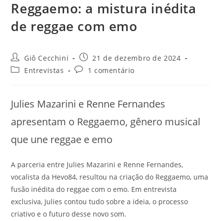
Reggaemo: a mistura inédita
de reggae com emo
Autor
Post
Giô Cecchini
21 de dezembro de 2024
do
publicado:
Categoria
Comentários
Entrevistas
1 comentário
post:
do
do
post:
post:
Julies Mazarini e Renne Fernandes
apresentam o Reggaemo, gênero musical
que une reggae e emo
A parceria entre Julies Mazarini e Renne Fernandes,
vocalista da Hevo84, resultou na criação do Reggaemo, uma
fusão inédita do reggae com o emo. Em entrevista
exclusiva, Julies contou tudo sobre a ideia, o processo
criativo e o futuro desse novo som.