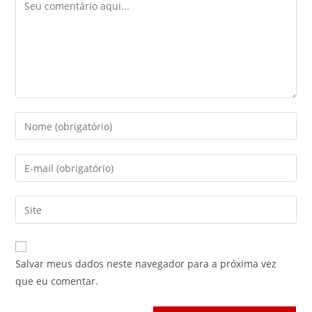
Comentário
Digite
seu
nome
Digite
ou
seu
nome
endereço
Digite
de
de
o
usuário
e-
URL
para
mail
do
comentar
Salvar meus dados neste navegador para a próxima vez
para
seu
que eu comentar.
comentar
site
(opcional)