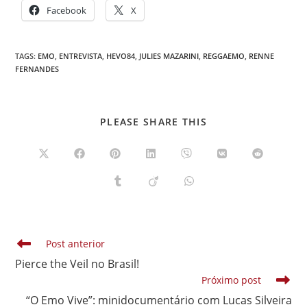
Facebook
X
TAGS
:
EMO
,
ENTREVISTA
,
HEVO84
,
JULIES MAZARINI
,
REGGAEMO
,
RENNE
FERNANDES
COMPARTILHAR
PLEASE SHARE THIS
ESTE
CONTEÚDO
Abre
Abre
Abre
Abre
Abre
Abre
Abre
em
em
em
em
em
em
em
uma
uma
uma
uma
uma
uma
uma
Abre
Abre
Abre
nova
nova
nova
nova
nova
nova
nova
em
em
em
janela
janela
janela
janela
janela
janela
janela
uma
uma
uma
nova
nova
nova
janela
janela
janela
Leia
Post anterior
mais
Pierce the Veil no Brasil!
artigos
Próximo post
“O Emo Vive”: minidocumentário com Lucas Silveira