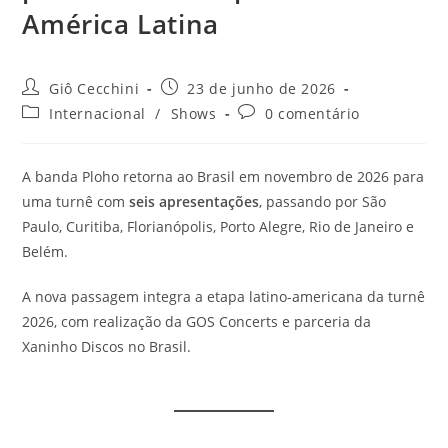
América Latina
Autor
Post
Giô Cecchini
23 de junho de 2026
do
publicado:
Categoria
Comentários
Internacional
/
Shows
0 comentário
post:
do
do
post:
post:
A banda Ploho retorna ao Brasil em novembro de 2026 para
uma turnê com
seis apresentações
, passando por São
Paulo, Curitiba, Florianópolis, Porto Alegre, Rio de Janeiro e
Belém.
A nova passagem integra a etapa latino-americana da turnê
2026, com realização da GOS Concerts e parceria da
Xaninho Discos no Brasil.