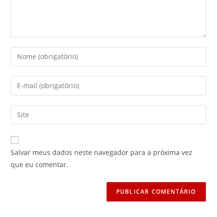
Digite
seu
nome
Digite
ou
seu
nome
endereço
Digite
de
de
o
usuário
e-
URL
para
mail
do
comentar
Salvar meus dados neste navegador para a próxima vez
para
seu
que eu comentar.
comentar
site
(opcional)