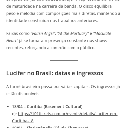
de maturidade na carreira da banda. O disco equilibra
peso e melodia com composições mais diretas, mantendo a
identidade construída nos trabalhos anteriores.
Faixas como
“Fallen Angel”
,
“At the Mortuary”
e
“Maculate
Heart”
já se tornaram presença constante nos shows
recentes, reforçando a conexão com o público.
Lucifer no Brasil: datas e ingressos
A turnê brasileira passa por várias capitais. Os ingressos já
estão disponíveis:
18/04 – Curitiba (Basement Cultural)
👉
https://101tickets.com.br/events/details/Lucifer-em-
Curitiba-18
19/04 – Florianópolis (Célula Showcase)