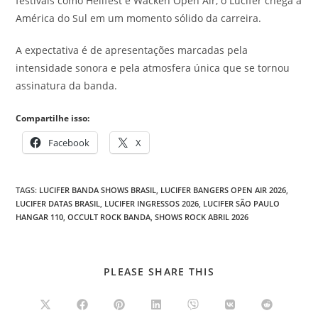
festivais como Hellfest e Wacken Open Air, o Lucifer chega à
América do Sul em um momento sólido da carreira.
A expectativa é de apresentações marcadas pela
intensidade sonora e pela atmosfera única que se tornou
assinatura da banda.
Compartilhe isso:
Facebook
X
TAGS
:
LUCIFER BANDA SHOWS BRASIL
,
LUCIFER BANGERS OPEN AIR 2026
,
LUCIFER DATAS BRASIL
,
LUCIFER INGRESSOS 2026
,
LUCIFER SÃO PAULO
HANGAR 110
,
OCCULT ROCK BANDA
,
SHOWS ROCK ABRIL 2026
COMPARTILHAR
PLEASE SHARE THIS
ESTE
CONTEÚDO
Abre
Abre
Abre
Abre
Abre
Abre
Abre