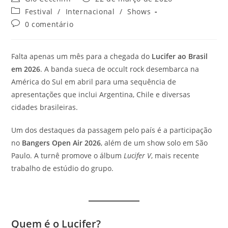
do
publicado:
Categoria
Festival
/
Internacional
/
Shows
post:
do
Comentários
0 comentário
post:
do
post:
Falta apenas um mês para a chegada do
Lucifer ao Brasil
em 2026
. A banda sueca de occult rock desembarca na
América do Sul em abril para uma sequência de
apresentações que inclui Argentina, Chile e diversas
cidades brasileiras.
Um dos destaques da passagem pelo país é a participação
no
Bangers Open Air 2026
, além de um show solo em São
Paulo. A turnê promove o álbum
Lucifer V
, mais recente
trabalho de estúdio do grupo.
Quem é o Lucifer?