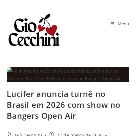
Ir
para
o
Menu
conteúdo
Lucifer anuncia turnê no
Brasil em 2026 com show no
Bangers Open Air
Autor
Post
Giô Cecchini
22 de março de 2026