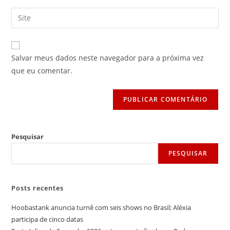
nome
endereço
Digite
de
de
o
usuário
e-
URL
para
mail
do
comentar
Salvar meus dados neste navegador para a próxima vez
para
seu
que eu comentar.
comentar
site
(opcional)
Pesquisar
PESQUISAR
Posts recentes
Hoobastank anuncia turnê com seis shows no Brasil; Aléxia
participa de cinco datas