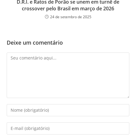
D.R.I. e Ratos de Porão se unem em turnê de
crossover pelo Brasil em março de 2026
24 de setembro de 2025
Deixe um comentário
Comentário
Digite
seu
nome
Digite
ou
seu