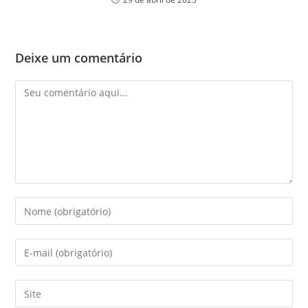
Deixe um comentário
Comentário
Digite
seu
nome
Digite
ou
seu
nome
endereço
Digite
de
de
o