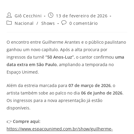
Autor
Post
Giô Cecchini
13 de fevereiro de 2026
do
publicado:
Categoria
Comentários
Nacional
/
Shows
0 comentário
post:
do
do
post:
post:
O encontro entre Guilherme Arantes e o público paulistano
ganhou um novo capítulo. Após a alta procura por
ingressos da turnê
“50 Anos-Luz”
, o cantor confirmou
uma
data extra em São Paulo
, ampliando a temporada no
Espaço Unimed.
Além da estreia marcada para
07 de março de 2026
, o
artista também sobe ao palco no dia
06 de junho de 2026
.
Os ingressos para a nova apresentação já estão
disponíveis.
👉
Compre aqui:
https://www.espacounimed.com.br/show/guilherme-