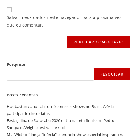
usuário
e-
URL
para
mail
do
comentar
Salvar meus dados neste navegador para a próxima vez
para
seu
que eu comentar.
comentar
site
(opcional)
Pesquisar
PESQUISAR
Posts recentes
Hoobastank anuncia turnê com seis shows no Brasil; Aléxia
participa de cinco datas
Festa Julina de Sorocaba 2026 entra na reta final com Pedro
Sampaio, Veigh e festival de rock
Mia Wicthoff lança “Inércia” e anuncia show especial inspirado na