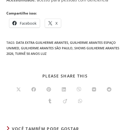
Compartilhe isso:
Facebook
X
TAGS
:
DATA EXTRA GUILHERME ARANTES
,
GUILHERME ARANTES ESPAÇO
UNIMED
,
GUILHERME ARANTES SÃO PAULO
,
SHOWS GUILHERME ARANTES
2026
,
TURNÊ 50 ANOS LUZ
COMPARTILHAR
PLEASE SHARE THIS
ESTE
CONTEÚDO
Abre
Abre
Abre
Abre
Abre
Abre
Abre
em
em
em
em
em
em
em
uma
uma
uma
uma
uma
uma
uma
Abre
Abre
Abre
nova
nova
nova
nova
nova
nova
nova
em
em
em
janela
janela
janela
janela
janela
janela
janela
uma
uma
uma
nova
nova
nova
janela
janela
janela
VOCÊ TAMBÉM PODE GOSTAR