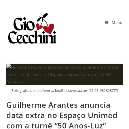
Ir
para
o
Menu
conteúdo
Fotografia de Leo Aversa leo@leoaversa.com 55-21-981828775
Guilherme Arantes anuncia
data extra no Espaço Unimed
com a turnê “50 Anos-Luz”