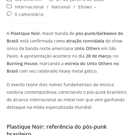
do
publicado:
Categoria
Internacional
/
Nacional
/
Shows
post:
do
Comentários
0 comentário
post:
do
post:
A
Plastique Noir
, maior banda de
pós-punk/darkwave do
Brasil
, está confirmada como
atração convidada
do show
único da banda norte-americana
Unto Others
em São
Paulo. A apresentação acontece no dia
28 de março
, no
Burning House
, marcando a
estreia do Unto Others no
Brasil
com seu celebrado heavy metal gótico.
O evento reúne dois nomes fundamentais da música
sombria contemporânea, conectando o pós-punk brasileiro
de alcance internacional ao metal noir que vem ganhando
destaque na mídia especializada mundial.
Plastique Noir: referência do pós-punk
brasileiro