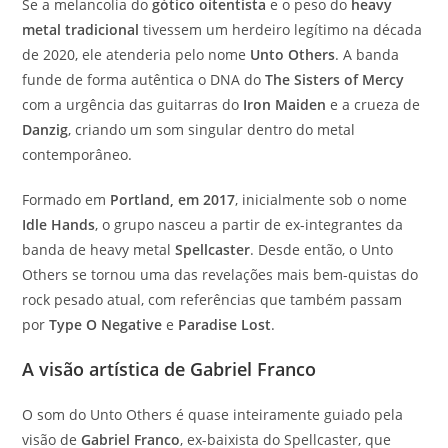
Se a melancolia do
gótico oitentista
e o peso do
heavy
metal tradicional
tivessem um herdeiro legítimo na década
de 2020, ele atenderia pelo nome
Unto Others
. A banda
funde de forma autêntica o DNA do
The Sisters of Mercy
com a urgência das guitarras do
Iron Maiden
e a crueza de
Danzig
, criando um som singular dentro do metal
contemporâneo.
Formado em
Portland, em 2017
, inicialmente sob o nome
Idle Hands
, o grupo nasceu a partir de ex-integrantes da
banda de heavy metal
Spellcaster
. Desde então, o Unto
Others se tornou uma das revelações mais bem-quistas do
rock pesado atual, com referências que também passam
por
Type O Negative
e
Paradise Lost
.
A visão artística de Gabriel Franco
O som do Unto Others é quase inteiramente guiado pela
visão de
Gabriel Franco
, ex-baixista do Spellcaster, que