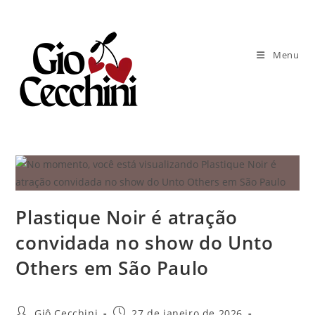
Ir
para
o
Menu
conteúdo
Plastique Noir é atração
convidada no show do Unto
Others em São Paulo
Autor
Post
Giô Cecchini
27 de janeiro de 2026