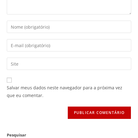
Digite
seu
nome
Digite
ou
seu
nome
endereço
Digite
de
de
o
usuário
e-
URL
para
mail
do
comentar
Salvar meus dados neste navegador para a próxima vez
para
seu
que eu comentar.
comentar
site
(opcional)
Pesquisar