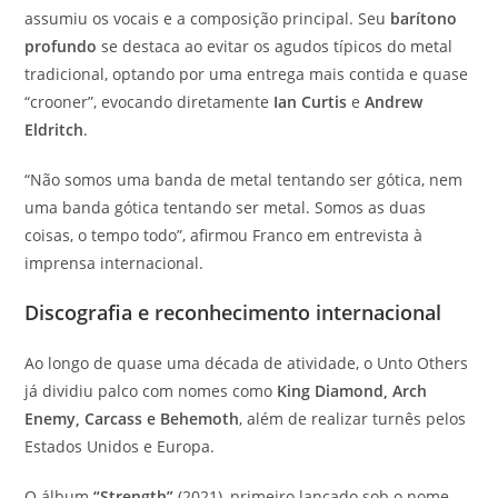
assumiu os vocais e a composição principal. Seu
barítono
profundo
se destaca ao evitar os agudos típicos do metal
tradicional, optando por uma entrega mais contida e quase
“crooner”, evocando diretamente
Ian Curtis
e
Andrew
Eldritch
.
“Não somos uma banda de metal tentando ser gótica, nem
uma banda gótica tentando ser metal. Somos as duas
coisas, o tempo todo”, afirmou Franco em entrevista à
imprensa internacional.
Discografia e reconhecimento internacional
Ao longo de quase uma década de atividade, o Unto Others
já dividiu palco com nomes como
King Diamond, Arch
Enemy, Carcass e Behemoth
, além de realizar turnês pelos
Estados Unidos e Europa.
O álbum
“Strength”
(2021), primeiro lançado sob o nome