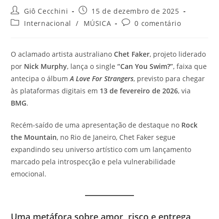
Autor
Post
Giô Cecchini
15 de dezembro de 2025
do
publicado:
Categoria
Comentários
Internacional
/
MÚSICA
0 comentário
post:
do
do
post:
post:
O aclamado artista australiano
Chet Faker
, projeto liderado
por
Nick Murphy
, lança o single
“Can You Swim?”
, faixa que
antecipa o álbum
A Love For Strangers
, previsto para chegar
às plataformas digitais em
13 de fevereiro de 2026
, via
BMG
.
Recém-saído de uma apresentação de destaque no
Rock
the Mountain
, no Rio de Janeiro, Chet Faker segue
expandindo seu universo artístico com um lançamento
marcado pela introspecção e pela vulnerabilidade
emocional.
Uma metáfora sobre amor, risco e entrega