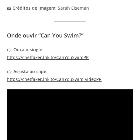
📸
Créditos de imagem:
Sarah Eiseman
Onde ouvir “Can You Swim?”
👉
Ouça o single:
https://chetfaker.lnk.to/CanYouSwimPR
👉
Assista ao clipe:
https://chetfaker.lnk.to/CanYouSwim-videoPR