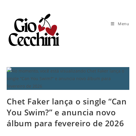
Ir
para
o
Menu
conteúdo
Chet Faker lança o single “Can
You Swim?” e anuncia novo
álbum para fevereiro de 2026