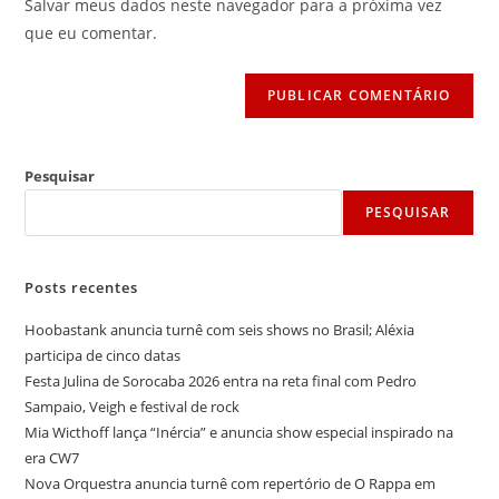
Salvar meus dados neste navegador para a próxima vez
para
seu
que eu comentar.
comentar
site
(opcional)
Pesquisar
PESQUISAR
Posts recentes
Hoobastank anuncia turnê com seis shows no Brasil; Aléxia
participa de cinco datas
Festa Julina de Sorocaba 2026 entra na reta final com Pedro
Sampaio, Veigh e festival de rock
Mia Wicthoff lança “Inércia” e anuncia show especial inspirado na
era CW7
Nova Orquestra anuncia turnê com repertório de O Rappa em