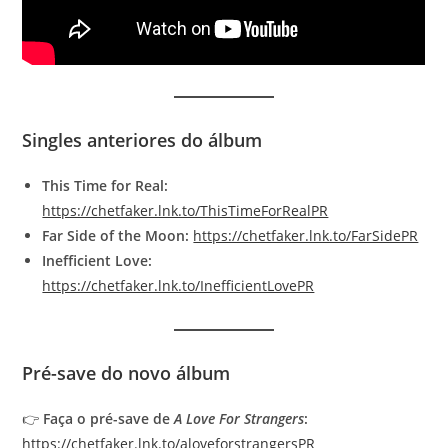
Singles anteriores do álbum
This Time for Real:
https://chetfaker.lnk.to/ThisTimeForRealPR
Far Side of the Moon:
https://chetfaker.lnk.to/FarSidePR
Inefficient Love:
https://chetfaker.lnk.to/InefficientLovePR
Pré-save do novo álbum
👉
Faça o pré-save de
A Love For Strangers
:
https://chetfaker.lnk.to/aloveforstrangersPR