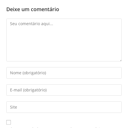
Deixe um comentário
Comentário
Digite
seu
nome
Digite
ou
seu
nome
endereço
Digite
de
de
o
usuário
e-
URL
para
mail
do
comentar