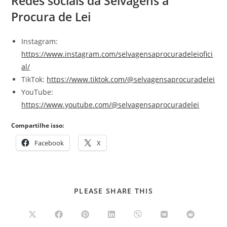
Redes sociais da Selvagens à
Procura de Lei
Instagram:
https://www.instagram.com/selvagensaprocuradeleiofici
al/
TikTok:
https://www.tiktok.com/@selvagensaprocuradelei
YouTube:
https://www.youtube.com/@selvagensaprocuradelei
Compartilhe isso:
Facebook
X
COMPARTILHAR
PLEASE SHARE THIS
ESTE
CONTEÚDO
Abre
Abre
Abre
Abre
Abre
Abre
Abre
em
em
em
em
em
em
em