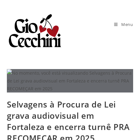
Ir
para
o
Menu
conteúdo
Selvagens à Procura de Lei
grava audiovisual em
Fortaleza e encerra turnê PRA
RECOMEÇAR em 2025