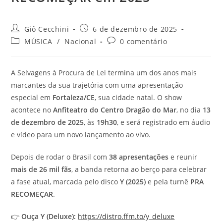
Autor
Post
Giô Cecchini
6 de dezembro de 2025
do
publicado:
Categoria
Comentários
MÚSICA
/
Nacional
0 comentário
post:
do
do
post:
post:
A Selvagens à Procura de Lei termina um dos anos mais
marcantes da sua trajetória com uma apresentação
especial em
Fortaleza/CE
, sua cidade natal. O show
acontece no
Anfiteatro do Centro Dragão do Mar
, no dia
13
de dezembro de 2025
, às
19h30
, e será registrado em áudio
e vídeo para um novo lançamento ao vivo.
Depois de rodar o Brasil com
38 apresentações
e reunir
mais de 26 mil fãs
, a banda retorna ao berço para celebrar
a fase atual, marcada pelo disco
Y (2025)
e pela turnê
PRA
RECOMEÇAR
.
👉
Ouça Y (Deluxe):
https://distro.ffm.to/y_deluxe