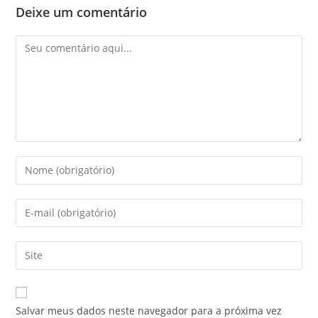
Deixe um comentário
Comentário
Digite
seu
nome
Digite
ou
seu
nome
endereço
Digite
de
de
o
usuário
e-
URL
para
mail
do
comentar
Salvar meus dados neste navegador para a próxima vez
para