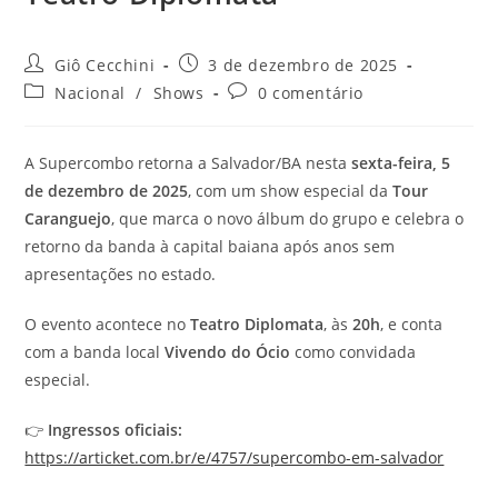
Autor
Post
Giô Cecchini
3 de dezembro de 2025
do
publicado:
Categoria
Comentários
Nacional
/
Shows
0 comentário
post:
do
do
post:
post:
A Supercombo retorna a Salvador/BA nesta
sexta-feira, 5
de dezembro de 2025
, com um show especial da
Tour
Caranguejo
, que marca o novo álbum do grupo e celebra o
retorno da banda à capital baiana após anos sem
apresentações no estado.
O evento acontece no
Teatro Diplomata
, às
20h
, e conta
com a banda local
Vivendo do Ócio
como convidada
especial.
👉
Ingressos oficiais:
https://articket.com.br/e/4757/supercombo-em-salvador