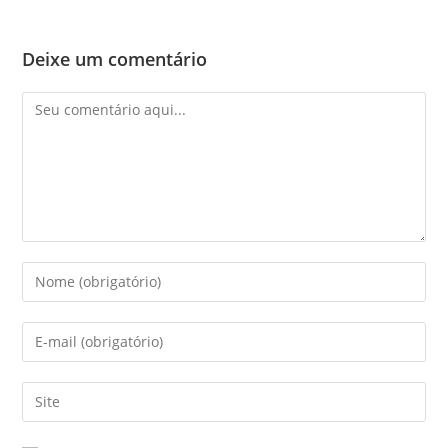
Deixe um comentário
Comentário
Digite
seu
nome
Digite
ou
seu
nome
endereço
Digite
de
de
o
usuário
e-
URL