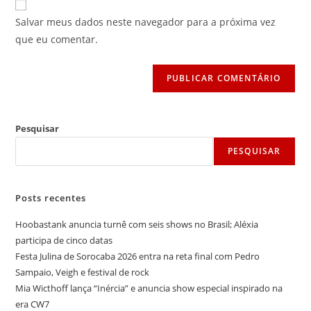
para
mail
do
comentar
Salvar meus dados neste navegador para a próxima vez
para
seu
que eu comentar.
comentar
site
(opcional)
Pesquisar
PESQUISAR
Posts recentes
Hoobastank anuncia turnê com seis shows no Brasil; Aléxia
participa de cinco datas
Festa Julina de Sorocaba 2026 entra na reta final com Pedro
Sampaio, Veigh e festival de rock
Mia Wicthoff lança “Inércia” e anuncia show especial inspirado na
era CW7