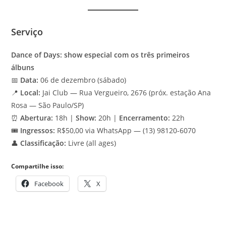
Serviço
Dance of Days: show especial com os três primeiros
álbuns
📅
Data:
06 de dezembro (sábado)
📍
Local:
Jai Club — Rua Vergueiro, 2676 (próx. estação Ana
Rosa — São Paulo/SP)
⏰
Abertura:
18h |
Show:
20h |
Encerramento:
22h
🎟️
Ingressos:
R$50,00 via WhatsApp — (13) 98120-6070
👤
Classificação:
Livre (all ages)
Compartilhe isso:
Facebook
X