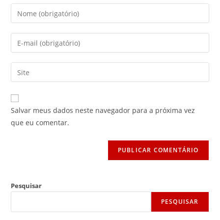
Digite
seu
nome
Digite
ou
seu
nome
endereço
Digite
de
de
o
usuário
e-
URL
para
mail
do
comentar
Salvar meus dados neste navegador para a próxima vez
para
seu
que eu comentar.
comentar
site
(opcional)
Pesquisar
PESQUISAR