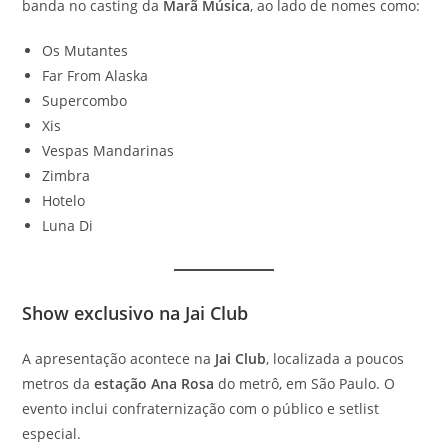
banda no casting da
Marã Música
, ao lado de nomes como:
Os Mutantes
Far From Alaska
Supercombo
Xis
Vespas Mandarinas
Zimbra
Hotelo
Luna Di
Show exclusivo na Jai Club
A apresentação acontece na
Jai Club
, localizada a poucos
metros da
estação Ana Rosa
do metrô, em São Paulo. O
evento inclui confraternização com o público e setlist
especial.