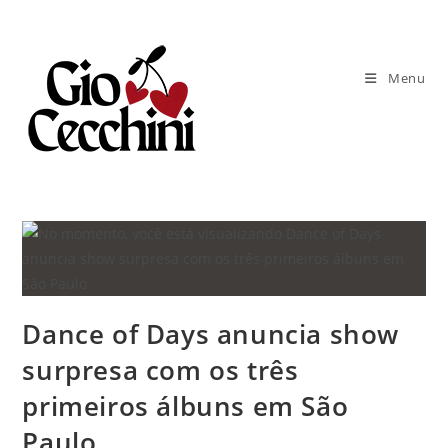
Ir
para
o
Menu
conteúdo
Dance of Days anuncia show
surpresa com os três
primeiros álbuns em São
Paulo