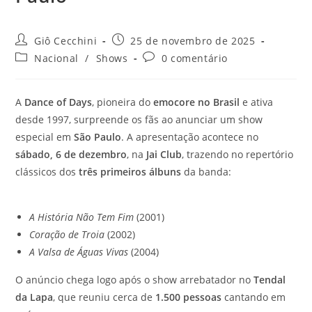
Autor
Post
Giô Cecchini
25 de novembro de 2025
do
publicado:
Categoria
Comentários
Nacional
/
Shows
0 comentário
post:
do
do
post:
post:
A
Dance of Days
, pioneira do
emocore no Brasil
e ativa
desde 1997, surpreende os fãs ao anunciar um show
especial em
São Paulo
. A apresentação acontece no
sábado, 6 de dezembro
, na
Jai Club
, trazendo no repertório
clássicos dos
três primeiros álbuns
da banda:
A História Não Tem Fim
(2001)
Coração de Troia
(2002)
A Valsa de Águas Vivas
(2004)
O anúncio chega logo após o show arrebatador no
Tendal
da Lapa
, que reuniu cerca de
1.500 pessoas
cantando em