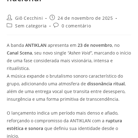
Autor
Post
Giô Cecchini
24 de novembro de 2025
do
publicado:
Categoria
Comentários
Sem categoria
0 comentário
post:
do
do
post:
post:
A banda
ANTIKLAN
apresenta em
23 de novembro
, no
Canal Scena
, seu novo single
“Ashen Void”
, marcando o início
de uma fase considerada mais visionária, intensa e
ritualística.
A música expande o brutalismo sonoro característico do
grupo, adicionando uma atmosfera de
dissonância ritual
,
além de uma entrega vocal que transita entre desespero,
insurgência e uma forma primitiva de transcendência.
O lançamento indica um período mais denso e afiado,
reforçando o compromisso da ANTIKLAN com a
ruptura
estética e sonora
que definiu sua identidade desde o
início.