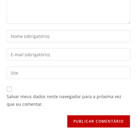
Digite
seu
nome
Digite
ou
seu
nome
endereço
Digite
de
de
o
usuário
e-
URL
para
mail
do
comentar
Salvar meus dados neste navegador para a próxima vez
para
seu
que eu comentar.
comentar
site
(opcional)