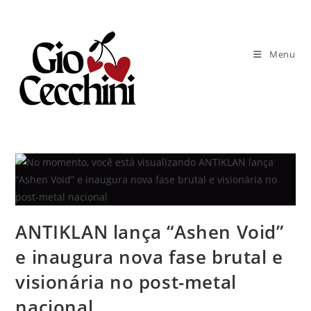
Ir
para
o
Menu
conteúdo
ANTIKLAN lança “Ashen Void”
e inaugura nova fase brutal e
visionária no post-metal
nacional