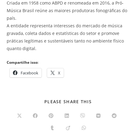
Criada em 1958 como ABPD e renomeada em 2016, a Pró-
Música Brasil reúne as maiores produtoras fonográficas do
país.
A entidade representa interesses do mercado de música
gravada, coleta dados e estatísticas do setor e promove
práticas legítimas e sustentáveis tanto no ambiente físico
quanto digital.
Compartilhe isso:
Facebook
X
COMPARTILHAR
PLEASE SHARE THIS
ESTE
CONTEÚDO
Abre
Abre
Abre
Abre
Abre
Abre
Abre
em
em
em
em
em
em
em
uma
uma
uma
uma
uma
uma
uma
Abre
Abre
Abre
nova
nova
nova
nova
nova
nova
nova
em
em
em
janela
janela
janela
janela
janela
janela
janela