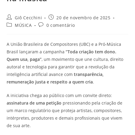
Autor
Post
Giô Cecchini
20 de novembro de 2025
do
publicado:
Categoria
Comentários
MÚSICA
0 comentário
post:
do
do
post:
post:
A União Brasileira de Compositores (UBC) e a Pró-Música
Brasil lançaram a campanha
“Toda criação tem dono.
Quem usa, paga”
, um movimento que une cultura, direito
autoral e tecnologia para garantir que a revolução da
inteligência artificial avance com
transparência,
remuneração justa e respeito a quem cria
.
A iniciativa chega ao público com um convite direto:
assinatura de uma petição
pressionando pela criação de
um marco regulatório que proteja artistas, compositores,
intérpretes, produtores e demais profissionais que vivem
de sua arte.