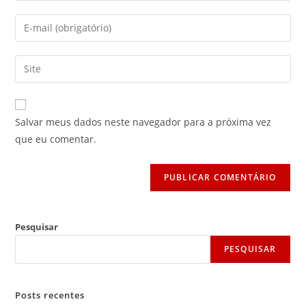
nome
Digite
ou
seu
nome
endereço
Digite
de
de
o
usuário
e-
URL
para
mail
do
comentar
Salvar meus dados neste navegador para a próxima vez
para
seu
que eu comentar.
comentar
site
(opcional)
Pesquisar
PESQUISAR
Posts recentes