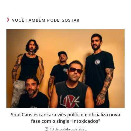
uma
uma
uma
nova
nova
nova
janela
janela
janela
VOCÊ TAMBÉM PODE GOSTAR
Soul Caos escancara viés político e oficializa nova
fase com o single “Intoxicados”
10 de outubro de 2025