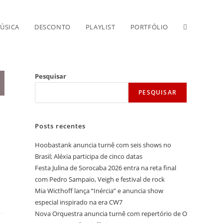
Alternar
ÚSICA
DESCONTO
PLAYLIST
PORTFÓLIO
pesquisa
Pesquisar
PESQUISAR
do
Posts recentes
site
Hoobastank anuncia turnê com seis shows no
Brasil; Aléxia participa de cinco datas
Festa Julina de Sorocaba 2026 entra na reta final
com Pedro Sampaio, Veigh e festival de rock
Mia Wicthoff lança “Inércia” e anuncia show
especial inspirado na era CW7
Nova Orquestra anuncia turnê com repertório de O