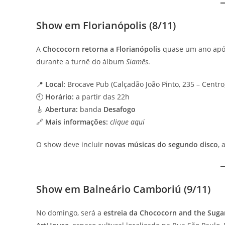
Show em Florianópolis (8/11)
A
Chococorn retorna a Florianópolis
quase um ano após
durante a turnê do álbum
Siamês
.
📍
Local:
Brocave Pub (Calçadão João Pinto, 235 – Centro
🕙
Horário:
a partir das 22h
🎸
Abertura:
banda
Desafogo
🔗
Mais informações:
clique aqui
O show deve incluir
novas músicas do segundo disco
, 
Show em Balneário Camboriú (9/11)
No domingo, será a
estreia da Chococorn and the Sug