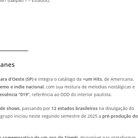
581 (Galpão 1 – Estados).
canes
ara d’Oeste (SP)
e integra o catálogo da
+um Hits
, de Americana.
emo e indie nacional
, com sua mistura de melodias nostálgicas e
essência “019”
, referência ao DDD do interior paulista.
 de shows
, passando por
12 estados brasileiros
na divulgação do
o grupo iniciou neste segundo semestre de 2025 a
pré-produção do
o comemorativa de um ano de
Siamês
, disponível nas plataformas