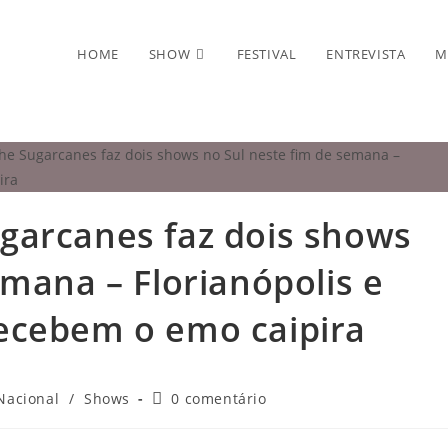
HOME
SHOW
FESTIVAL
ENTREVISTA
M
garcanes faz dois shows
emana – Florianópolis e
ecebem o emo caipira
egoria
Comentários
Nacional
/
Shows
0 comentário
do
t:
post: