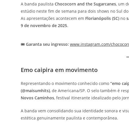
A banda paulista
Chococorn and the Sugarcanes
, um 
estúdio neste fim de semana para dois shows no Sul do 
As apresentações acontecem em
Florianópolis (SC)
no
s
9 de novembro de 2025
.
🎟️
Garanta seu ingresso:
www.instagram.com/chococo
Emo caipira em movimento
Representando o movimento conhecido como
“emo caip
(@maisumhits)
, de Americana/SP. O selo também é resp
Novos Caminhos
, festival itinerante idealizado pelo jor
A banda vem consolidando sua identidade sonora e vis
estética genuinamente paulista e contemporânea.