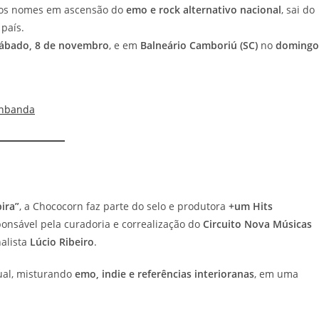
dos nomes em ascensão do
emo e rock alternativo nacional
, sai do
país.
ábado, 8 de novembro
, e em
Balneário Camboriú (SC)
no
domingo
rnbanda
ira”
, a Chococorn faz parte do selo e produtora
+um Hits
onsável pela curadoria e correalização do
Circuito Nova Músicas
nalista
Lúcio Ribeiro
.
ual, misturando
emo, indie e referências interioranas
, em uma