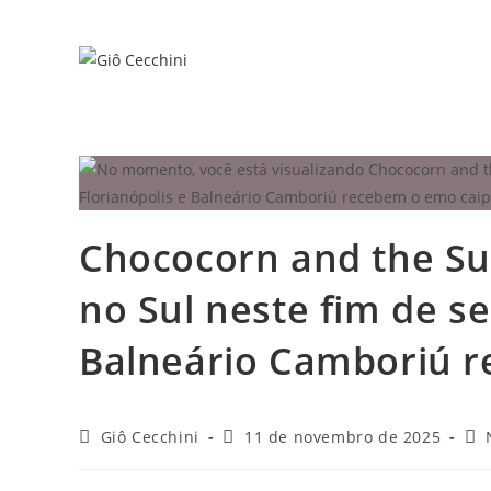
Ir
para
o
conteúdo
Chococorn and the Su
no Sul neste fim de s
Balneário Camboriú r
Autor
Post
Cat
Giô Cecchini
11 de novembro de 2025
do
publicado:
do
post:
pos