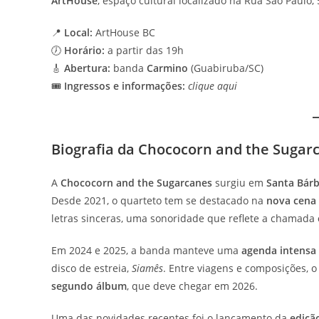
ArtHouse
, espaço cultural localizado na Rua São Paulo, 
📍
Local:
ArtHouse BC
🕖
Horário:
a partir das 19h
🎸
Abertura:
banda
Carmino
(Guabiruba/SC)
🎟️
Ingressos e informações:
clique aqui
Biografia da Chococorn and the Sugar
A
Chococorn and the Sugarcanes
surgiu em
Santa Bárb
Desde 2021, o quarteto tem se destacado na
nova cena 
letras sinceras, uma sonoridade que reflete a chamada
Em 2024 e 2025, a banda manteve uma
agenda intensa
disco de estreia,
Siamês
. Entre viagens e composições, 
segundo álbum
, que deve chegar em 2026.
Uma das novidades recentes foi o lançamento da
ediçã