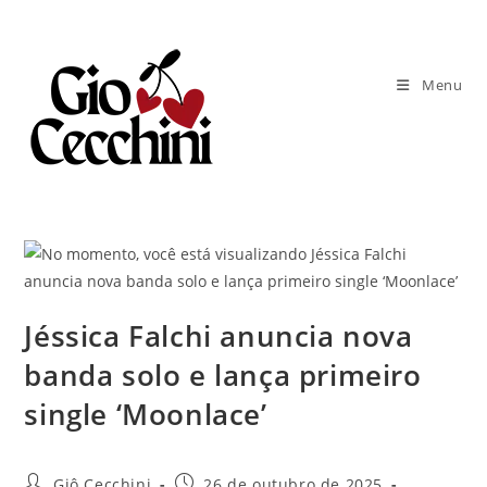
Ir
para
o
Menu
conteúdo
Jéssica Falchi anuncia nova
banda solo e lança primeiro
single ‘Moonlace’
Autor
Post
Giô Cecchini
26 de outubro de 2025