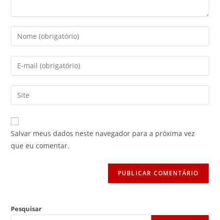
Digite
seu
nome
Digite
ou
seu
nome
endereço
Digite
de
de
o
usuário
e-
URL
para
mail
do
comentar
Salvar meus dados neste navegador para a próxima vez
para
seu
que eu comentar.
comentar
site
(opcional)
Pesquisar