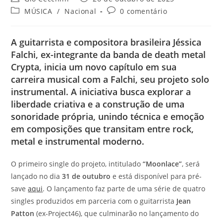
do
publicado:
Categoria
Comentários
MÚSICA
/
Nacional
0 comentário
post:
do
do
post:
post:
A guitarrista e compositora brasileira
Jéssica
Falchi
, ex-integrante da banda de death metal
Crypta
, inicia um novo capítulo em sua
carreira musical com a
Falchi
, seu projeto solo
instrumental. A iniciativa busca explorar a
liberdade criativa e a construção de uma
sonoridade própria, unindo técnica e emoção
em composições que transitam entre
rock,
metal e instrumental moderno
.
O primeiro single do projeto, intitulado
“Moonlace”
, será
lançado no dia
31 de outubro
e está disponível para pré-
save
aqui
. O lançamento faz parte de uma série de quatro
singles produzidos em parceria com o guitarrista
Jean
Patton
(ex-Project46), que culminarão no lançamento do