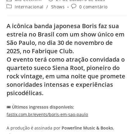
do
publicado:
Categoria
Comentários
Internacional
/
Shows
0 comentário
post:
do
do
post:
post:
A icônica banda japonesa
Boris
faz sua
estreia no Brasil com um show único em
São Paulo
, no dia
30 de novembro de
2025
, no
Fabrique Club
.
O evento terá como atração convidada o
quarteto sueco
Siena Root
, pioneiro do
rock vintage
, em uma noite que promete
sonoridades intensas e experiências
psicodélicas.
🎟️
Últimos ingressos disponíveis:
fastix.com.br/events/boris-em-sao-paulo
A produção é assinada por
Powerline Music & Books
,