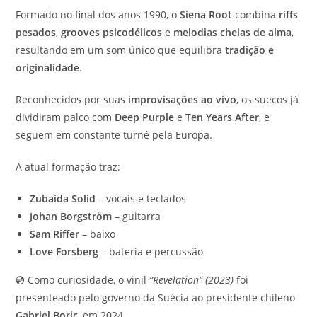
Formado no final dos anos 1990, o
Siena Root
combina
riffs
pesados
,
grooves psicodélicos
e
melodias cheias de alma
,
resultando em um som único que equilibra
tradição e
originalidade
.
Reconhecidos por suas
improvisações ao vivo
, os suecos já
dividiram palco com
Deep Purple
e
Ten Years After
, e
seguem em constante turnê pela Europa.
A atual formação traz:
Zubaida Solid
– vocais e teclados
Johan Borgström
– guitarra
Sam Riffer
– baixo
Love Forsberg
– bateria e percussão
💿 Como curiosidade, o vinil
“Revelation” (2023)
foi
presenteado pelo governo da Suécia ao presidente chileno
Gabriel Boric
, em 2024.