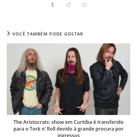
uma
uma
uma
uma
uma
uma
uma
Abre
Abre
Abre
nova
nova
nova
nova
nova
nova
nova
em
em
em
janela
janela
janela
janela
janela
janela
janela
uma
uma
uma
nova
nova
nova
janela
janela
janela
VOCÊ TAMBÉM PODE GOSTAR
The Aristocrats: show em Curitiba é transferido
para o Tork n’ Roll devido à grande procura por
ingressos