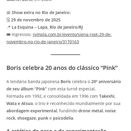
📅
Show extra no Rio de Janeiro:
🗓️
29 de novembro de 2025
📍
La Esquina – Lapa, Rio de Janeiro/RJ
🎟️ Ingressos:
sympla.com.br/evento/siena-root-29-de-
novembro-no-rio-de-janeiro/3170163
Boris celebra 20 anos do clássico “Pink”
A lendária banda japonesa
Boris
celebra o
20º aniversário
de seu álbum “Pink”
com esta turnê especial.
Formada em 1992, e consolidada em 1996 com
Takeshi,
Wata e Atsuo
, o trio é reconhecido mundialmente por sua
abordagem experimental
, fundindo
drone metal
,
noise
rock
,
shoegaze
,
punk
e
psicodelia
.