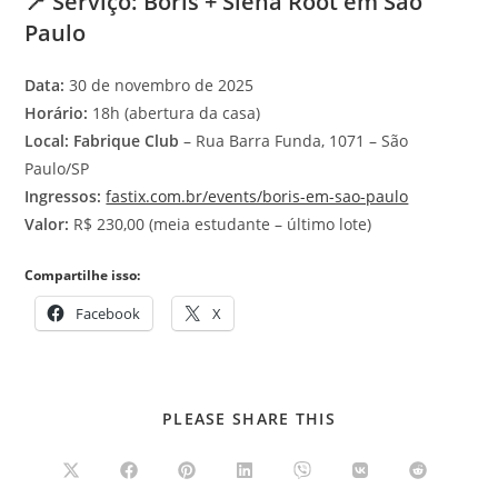
📍
Serviço: Boris + Siena Root em São
Paulo
Data:
30 de novembro de 2025
Horário:
18h (abertura da casa)
Local:
Fabrique Club
– Rua Barra Funda, 1071 – São
Paulo/SP
Ingressos:
fastix.com.br/events/boris-em-sao-paulo
Valor:
R$ 230,00 (meia estudante – último lote)
Compartilhe isso:
Facebook
X
COMPARTILHAR
PLEASE SHARE THIS
ESTE
CONTEÚDO
Abre
Abre
Abre
Abre
Abre
Abre
Abre
em
em
em
em
em
em
em