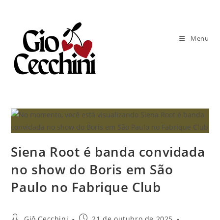
Ir
para
o
Menu
conteúdo
Siena Root é banda convidada
no show do Boris em São
Paulo no Fabrique Club
Autor
Post
Giô Cecchini
21 de outubro de 2025