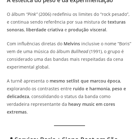
A estética do peso e da experimentação
O álbum
“Pink”
(2006) redefiniu os limites do “rock pesado”,
e continua sendo referência por sua mistura de
texturas
sonoras
,
liberdade criativa
e
produção visceral
.
Com influências diretas do
Melvins
inclusive o nome “Boris”
vem de uma música do álbum
Bullhead
(1991), o grupo é
considerado uma das bandas mais respeitadas da cena
experimental global.
A turnê apresenta o
mesmo setlist que marcou época
,
explorando os contrastes entre
ruído e harmonia
,
peso e
delicadeza
, consolidando o status da banda como
verdadeira representante da
heavy music em cores
extremas
.