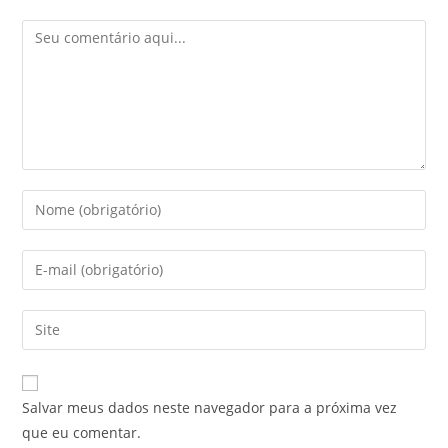
Comentário
Digite
seu
nome
Digite
ou
seu
nome
endereço
Digite
de
de
o
usuário
e-
URL
para
mail
do
comentar
Salvar meus dados neste navegador para a próxima vez
para
seu
que eu comentar.
comentar
site