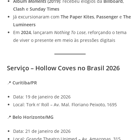
Álbum
Moments
(2019)
: recebeu elogios da
Billboard
,
Clash
e
Sunday Times
Já excursionaram com
The Paper Kites
,
Passenger
e
The
Lumineers
Em
2024
, lançaram
Nothing To Lose
, reforçando o tema
de viver o presente em meio às pressões digitais
Serviço – Hollow Coves no Brasil 2026
📍
Curitiba/PR
Data: 19 de janeiro de 2026
Local: Tork n’ Roll – Av. Mal. Floriano Peixoto, 1695
📍
Belo Horizonte/MG
Data: 21 de janeiro de 2026
Local: Grande Theatro Unimed – Av. Amazonas, 315