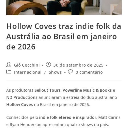
Hollow Coves traz indie folk da
Austrália ao Brasil em janeiro
de 2026
Autor
Post
Giô Cecchini
30 de setembro de 2025
do
publicado:
Categoria
Comentários
Internacional
/
Shows
0 comentário
post:
do
do
post:
post:
As produtoras
Sellout Tours
,
Powerline Music & Books
e
ND Productions
anunciaram a estreia do duo australiano
Hollow Coves
no Brasil em janeiro de 2026.
Conhecidos pelo
indie folk etéreo e inspirador
, Matt Carins
e Ryan Henderson apresentam quatro shows no país: