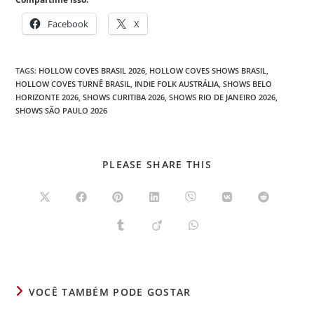
Facebook
X
TAGS
:
HOLLOW COVES BRASIL 2026
,
HOLLOW COVES SHOWS BRASIL
,
HOLLOW COVES TURNÊ BRASIL
,
INDIE FOLK AUSTRÁLIA
,
SHOWS BELO
HORIZONTE 2026
,
SHOWS CURITIBA 2026
,
SHOWS RIO DE JANEIRO 2026
,
SHOWS SÃO PAULO 2026
COMPARTILHAR
PLEASE SHARE THIS
ESTE
CONTEÚDO
Abre
Abre
Abre
Abre
Abre
Abre
Abre
em
em
em
em
em
em
em
uma
uma
uma
uma
uma
uma
uma
Abre
Abre
Abre
nova
nova
nova
nova
nova
nova
nova
em
em
em
janela
janela
janela
janela
janela
janela
janela
uma
uma
uma
nova
nova
nova
janela
janela
janela
VOCÊ TAMBÉM PODE GOSTAR