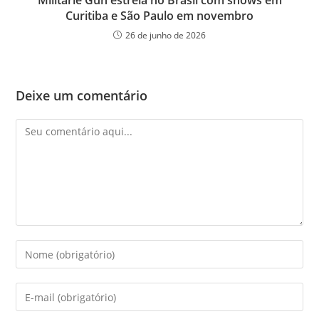
Militarie Gun estreia no Brasil com shows em
Curitiba e São Paulo em novembro
26 de junho de 2026
Deixe um comentário
Comentário
Digite
seu
nome
Digite
ou
seu