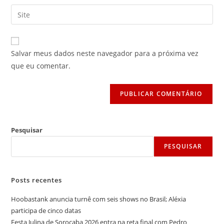
nome
endereço
Digite
de
de
o
usuário
e-
URL
para
mail
do
comentar
Salvar meus dados neste navegador para a próxima vez
para
seu
que eu comentar.
comentar
site
(opcional)
Pesquisar
PESQUISAR
Posts recentes
Hoobastank anuncia turnê com seis shows no Brasil; Aléxia
participa de cinco datas
Festa Julina de Sorocaba 2026 entra na reta final com Pedro