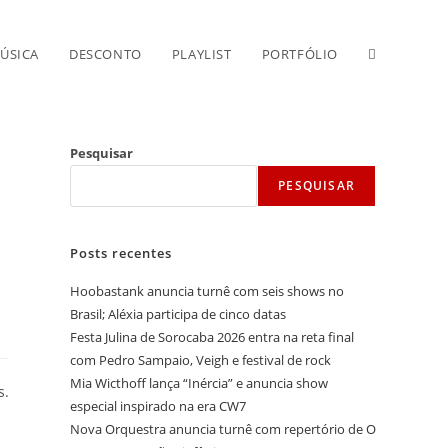
Alternar
ÚSICA
DESCONTO
PLAYLIST
PORTFÓLIO
pesquisa
Pesquisar
PESQUISAR
do
Posts recentes
site
Hoobastank anuncia turnê com seis shows no
Brasil; Aléxia participa de cinco datas
Festa Julina de Sorocaba 2026 entra na reta final
com Pedro Sampaio, Veigh e festival de rock
Mia Wicthoff lança “Inércia” e anuncia show
s.
especial inspirado na era CW7
Nova Orquestra anuncia turnê com repertório de O