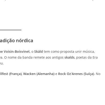
radição nórdica
e Voisin-Boisvinet
, o
Skáld
tem como proposta unir música,
iva. O nome da banda remete aos antigos
skalds
, poetas da Era
eu.
llfest (França)
,
Wacken (Alemanha)
e
Rock Oz’Arenes (Suíça)
. No