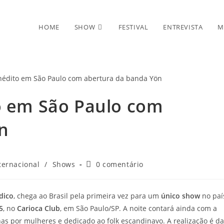
HOME
SHOW
FESTIVAL
ENTREVISTA
M
to em São Paulo com
n
goria
Comentários
ternacional
/
Shows
0 comentário
do
post:
dico
, chega ao Brasil pela primeira vez para um
único show
no paí
5
, no
Carioca Club
, em São Paulo/SP. A noite contará ainda com a
as por mulheres e dedicado ao folk escandinavo. A realização é da