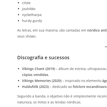
citole
jouhikko
nyckelharpa
hurdy-gurdy
As letras, em sua maioria, são cantadas em
nórdico ant
seus shows.
Discografia e sucessos
Vikings Chant (2019)
– álbum de estreia, ultrapasso
cópias vendidas
.
Vikings Memories (2020)
– inspirado no elemento
ág
Huldufólk (2023)
– dedicado ao
folclore escandinavo
Segundo a banda, o objetivo não é simplesmente recon
natureza, os mitos e as lendas nórdicas.