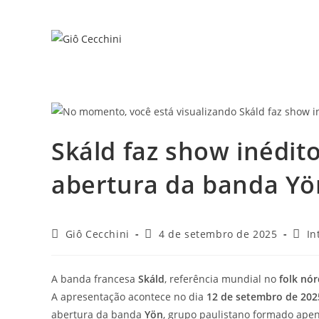
Ir
para
o
conteúdo
Skáld faz show inédi
abertura da banda Yö
Autor
Post
Cate
Giô Cecchini
4 de setembro de 2025
In
do
publicado:
do
post:
post:
A banda francesa
Skáld
, referência mundial no
folk nór
A apresentação acontece no dia
12 de setembro de 202
abertura da banda
Yön
, grupo paulistano formado apen