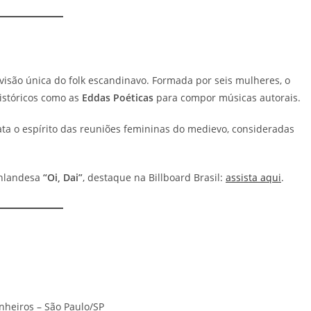
isão única do folk escandinavo. Formada por seis mulheres, o
históricos como as
Eddas Poéticas
para compor músicas autorais.
sgata o espírito das reuniões femininas do medievo, consideradas
inlandesa
“Oi, Dai”
, destaque na Billboard Brasil:
assista aqui
.
inheiros – São Paulo/SP