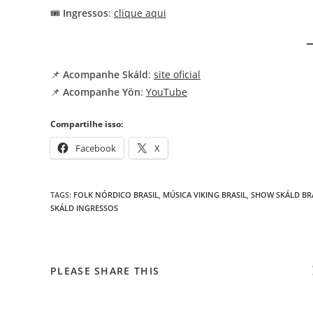
🎟️
Ingressos
:
clique aqui
📌
Acompanhe Skáld
:
site oficial
📌
Acompanhe Yön
:
YouTube
Compartilhe isso:
Facebook
X
TAGS
:
FOLK NÓRDICO BRASIL
,
MÚSICA VIKING BRASIL
,
SHOW SKÁLD BRA
SKÁLD INGRESSOS
COMPARTILHAR
PLEASE SHARE THIS
ESTE