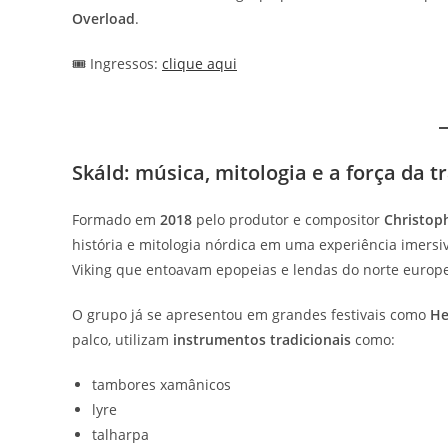
Overload
.
🎟️ Ingressos:
clique aqui
Skáld: música, mitologia e a força da t
Formado em
2018
pelo produtor e compositor
Christoph
história e mitologia nórdica em uma experiência imers
Viking que entoavam epopeias e lendas do norte europ
O grupo já se apresentou em grandes festivais como
He
palco, utilizam
instrumentos tradicionais
como:
tambores xamânicos
lyre
talharpa