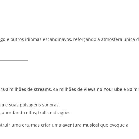
igo
e outros idiomas escandinavos, reforçando a atmosfera única 
u
100 milhões de streams
,
45 milhões de views no YouTube
e
80 mi
ua
e suas paisagens sonoras.
, abordando elfos, trolls e dragões.
struir uma era, mas criar uma
aventura musical
que evoque a