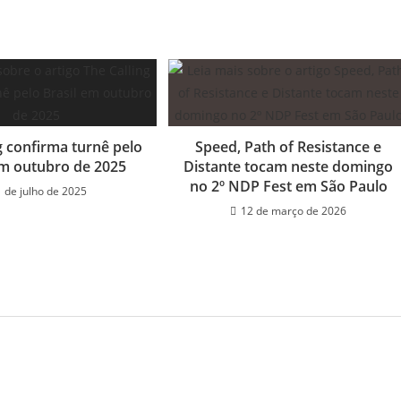
janela
janela
janela
janela
janela
janela
janela
janela
janela
j
g confirma turnê pelo
Speed, Path of Resistance e
em outubro de 2025
Distante tocam neste domingo
no 2º NDP Fest em São Paulo
1 de julho de 2025
12 de março de 2026