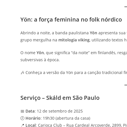
Yön: a força feminina no folk nórdico
Abrindo a noite, a banda paulistana
Yön
apresenta sua v
grupo mergulha na
mitologia viking
, utilizando textos 
O nome
Yön
, que significa “da noite” em finlandês, re
subversivas à época.
🎶 Conheça a versão da Yön para a canção tradicional f
Serviço – Skáld em São Paulo
📅
Data
: 12 de setembro de 2025
🕖
Horário
: 19h30 (abertura da casa)
📍
Local
: Carioca Club – Rua Cardeal Arcoverde, 2899, P