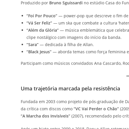
Produzido por
Bruno Sguissardi
no estúdio Casa do Fund
“Foi Por Pouco”
— power-pop que descreve o fim de 
“Vá Ser Feliz”
— um ska que combate a cultura ‘hater
“Além da Glória”
— música emblemática que celebra
clipe nostálgico com imagens do início da banda.
“Sara”
— dedicada à filha de Allan.
“Black Jesus”
— aborda temas como força feminina e 
Participam como músicos convidados Ana Cascardo, Rod
Uma trajetória marcada pela resistência
Fundada em 2003 como projeto de pós-graduação de Da
da crítica com discos como
“VC Vai Perder o Chão”
(2005
“A Marcha dos Invisíveis”
(2007), recomendado pelo crít
Após um hiato entre 2009 e 2018, Dary e Allan retomar