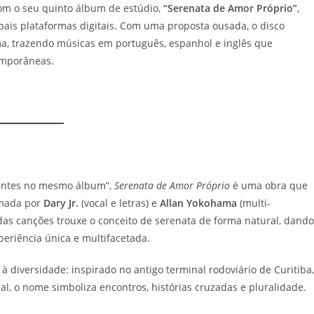
com o seu quinto álbum de estúdio,
“Serenata de Amor Próprio”
,
pais plataformas digitais. Com uma proposta ousada, o disco
ima, trazendo músicas em português, espanhol e inglês que
temporâneas.
rentes no mesmo álbum”,
Serenata de Amor Próprio
é uma obra que
ormada por
Dary Jr.
(vocal e letras) e
Allan Yokohama
(multi-
 das canções trouxe o conceito de serenata de forma natural, dando
eriência única e multifacetada.
à diversidade: inspirado no antigo terminal rodoviário de Curitiba,
, o nome simboliza encontros, histórias cruzadas e pluralidade.