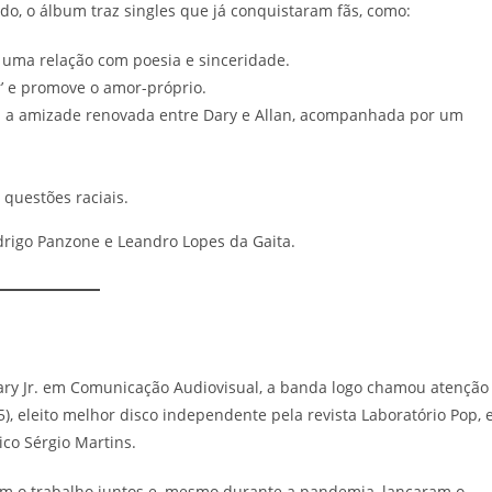
o, o álbum traz singles que já conquistaram fãs, como:
uma relação com poesia e sinceridade.
’ e promove o amor-próprio.
 a amizade renovada entre Dary e Allan, acompanhada por um
questões raciais.
rigo Panzone e Leandro Lopes da Gaita.
ry Jr. em Comunicação Audiovisual, a banda logo chamou atenção
), eleito melhor disco independente pela revista Laboratório Pop, 
ico Sérgio Martins.
am o trabalho juntos e, mesmo durante a pandemia, lançaram o