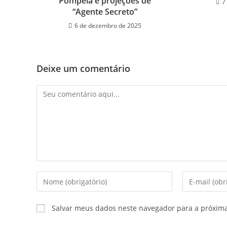
Pompeia e projeções de
7
“Agente Secreto”
6 de dezembro de 2025
Deixe um comentário
Comentário
Digite
Digite
seu
seu
nome
endereço
Salvar meus dados neste navegador para a próxim
ou
de