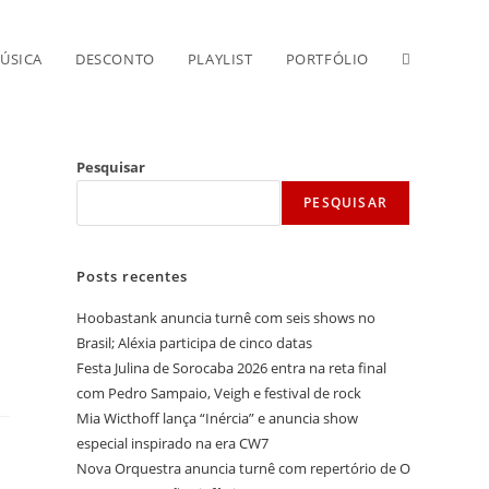
Alternar
ÚSICA
DESCONTO
PLAYLIST
PORTFÓLIO
pesquisa
Pesquisar
PESQUISAR
do
Posts recentes
site
Hoobastank anuncia turnê com seis shows no
Brasil; Aléxia participa de cinco datas
Festa Julina de Sorocaba 2026 entra na reta final
com Pedro Sampaio, Veigh e festival de rock
Mia Wicthoff lança “Inércia” e anuncia show
especial inspirado na era CW7
Nova Orquestra anuncia turnê com repertório de O