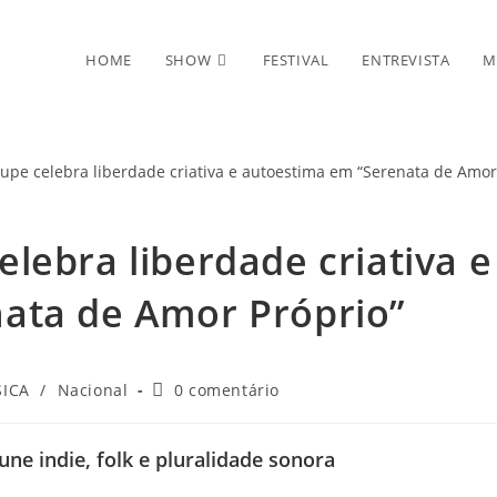
HOME
SHOW
FESTIVAL
ENTREVISTA
M
lebra liberdade criativa e
ata de Amor Próprio”
ria
Comentários
ICA
/
Nacional
0 comentário
do
post:
une indie, folk e pluralidade sonora