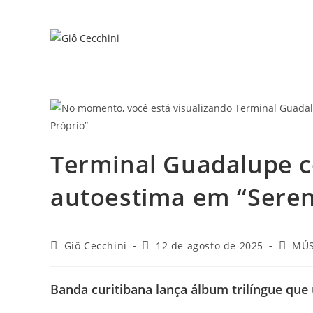
Ir
para
o
conteúdo
Terminal Guadalupe ce
autoestima em “Seren
Autor
Post
Catego
Giô Cecchini
12 de agosto de 2025
MÚS
do
publicado:
do
post:
post:
Banda curitibana lança álbum trilíngue que 