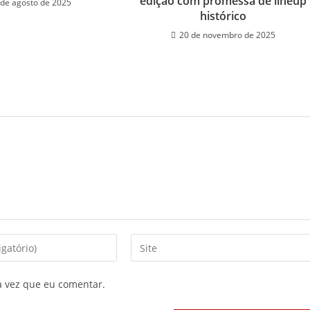
edição com promessa de lineup
 de agosto de 2025
histórico
20 de novembro de 2025
Digite
o
URL
a vez que eu comentar.
do