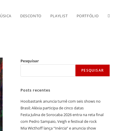
Alternar
ÚSICA
DESCONTO
PLAYLIST
PORTFÓLIO
pesquisa
do
Pesquisar
PESQUISAR
site
Posts recentes
Hoobastank anuncia turnê com seis shows no
Brasil; Aléxia participa de cinco datas
Festa Julina de Sorocaba 2026 entra na reta final
com Pedro Sampaio, Veigh e festival de rock
Mia Wicthoff lança “Inércia” e anuncia show