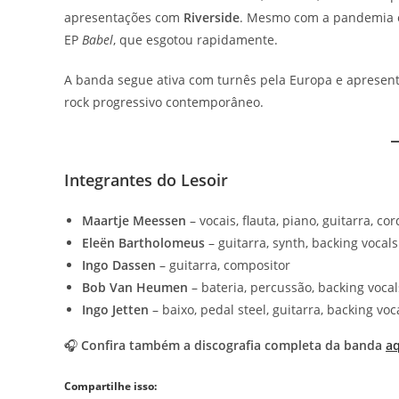
apresentações com
Riverside
. Mesmo com a pandemia e
EP
Babel
, que esgotou rapidamente.
A banda segue ativa com turnês pela Europa e apresen
rock progressivo contemporâneo.
Integrantes do Lesoir
Maartje Meessen
– vocais, flauta, piano, guitarra, co
Eleën Bartholomeus
– guitarra, synth, backing vocals
Ingo Dassen
– guitarra, compositor
Bob Van Heumen
– bateria, percussão, backing vocal
Ingo Jetten
– baixo, pedal steel, guitarra, backing voc
🎧
Confira também a discografia completa da banda
aq
Compartilhe isso: