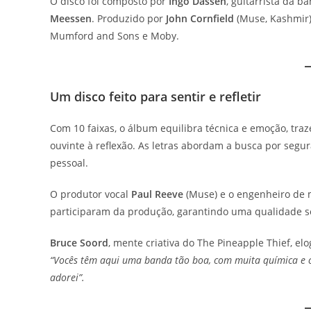
O disco foi composto por
Ingo Dassen
, guitarrista da b
Meessen
. Produzido por
John Cornfield
(Muse, Kashmir)
Mumford and Sons e Moby.
Um disco feito para sentir e refletir
Com 10 faixas, o álbum equilibra técnica e emoção, tr
ouvinte à reflexão. As letras abordam a busca por seg
pessoal.
O produtor vocal
Paul Reeve
(Muse) e o engenheiro de 
participaram da produção, garantindo uma qualidade so
Bruce Soord
, mente criativa do The Pineapple Thief, elo
“Vocês têm aqui uma banda tão boa, com muita química e ca
adorei”.