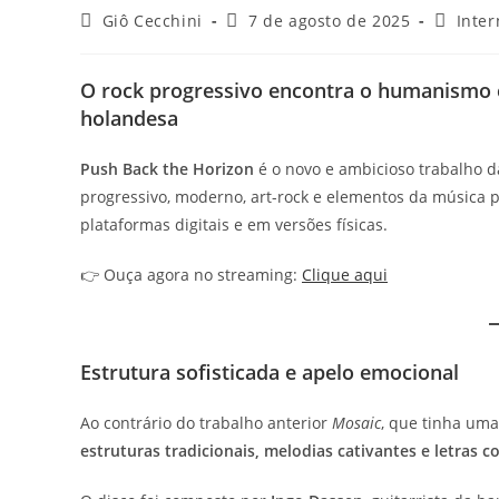
Autor
Post
Categor
Giô Cecchini
7 de agosto de 2025
Inter
do
publicado:
do
post:
post:
O rock progressivo encontra o humanismo 
holandesa
Push Back the Horizon
é o novo e ambicioso trabalho 
progressivo, moderno, art-rock e elementos da música p
plataformas digitais e em versões físicas.
👉 Ouça agora no streaming:
Clique aqui
Estrutura sofisticada e apelo emocional
Ao contrário do trabalho anterior
Mosaic
, que tinha um
estruturas tradicionais, melodias cativantes e letras 