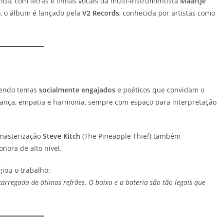
anda, com letras e linhas vocais da multi-instrumentista
Maartje
, o álbum é lançado pela
V2 Records
, conhecida por artistas como
azendo temas
socialmente engajados
e poéticos que convidam o
urança, empatia e harmonia, sempre com espaço para interpretação
masterização
Steve Kitch
(The Pineapple Thief) também
nora de alto nível.
giou o trabalho:
rregada de ótimos refrões. O baixo e a bateria são tão legais que