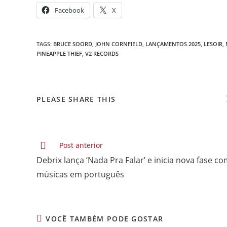
Facebook
X
TAGS
:
BRUCE SOORD
,
JOHN CORNFIELD
,
LANÇAMENTOS 2025
,
LESOIR
,
PINEAPPLE THIEF
,
V2 RECORDS
COMPARTILHAR
PLEASE SHARE THIS
ESTE
CONTEÚDO
Leia
Post anterior
mais
Debrix lança ‘Nada Pra Falar’ e inicia nova fase c
artigos
músicas em português
VOCÊ TAMBÉM PODE GOSTAR