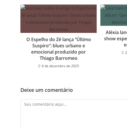
Aléxia la
show espe
O Espelho do Zé lança “Último
e
Suspiro”: blues urbano e
emocional produzido por
2
Thiago Barromeo
6 de dezembro de 2025
Deixe um comentário
Comentário