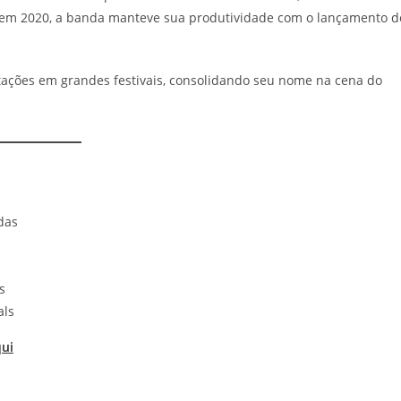
m 2020, a banda manteve sua produtividade com o lançamento d
tações em grandes festivais, consolidando seu nome na cena do
rdas
s
als
ui