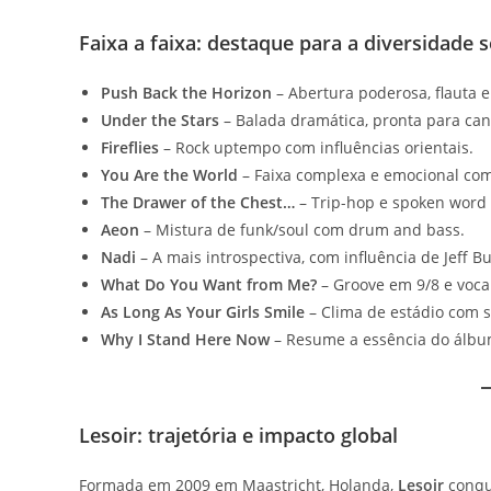
Faixa a faixa: destaque para a diversidade 
Push Back the Horizon
– Abertura poderosa, flauta e 
Under the Stars
– Balada dramática, pronta para cant
Fireflies
– Rock uptempo com influências orientais.
You Are the World
– Faixa complexa e emocional com
The Drawer of the Chest…
– Trip-hop e spoken word 
Aeon
– Mistura de funk/soul com drum and bass.
Nadi
– A mais introspectiva, com influência de Jeff Bu
What Do You Want from Me?
– Groove em 9/8 e voca
As Long As Your Girls Smile
– Clima de estádio com s
Why I Stand Here Now
– Resume a essência do álbu
Lesoir: trajetória e impacto global
Formada em 2009 em Maastricht, Holanda,
Lesoir
conqui