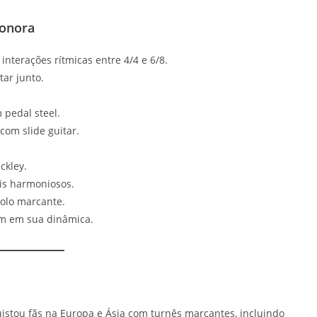
sonora
interações rítmicas entre 4/4 e 6/8.
ar junto.
 pedal steel.
com slide guitar.
ckley.
is harmoniosos.
olo marcante.
m em sua dinâmica.
stou fãs na Europa e Ásia com turnês marcantes, incluindo