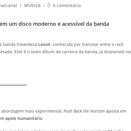
ia
Comentários
nacional
/
MÚSICA
0 comentário
do
post:
em um disco moderno e acessível da banda
da banda holandesa
Lesoir
, conhecida por transitar entre o rock
esada. Este é o sexto álbum da carreira da banda, já disponível na
a abordagem mais experimental,
Push Back the Horizon
aposta em
com apelo humanitário
.