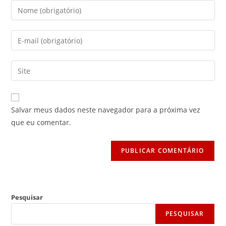
Digite
seu
nome
Digite
ou
seu
nome
endereço
Digite
de
de
o
usuário
e-
URL
para
mail
do
comentar
Salvar meus dados neste navegador para a próxima vez
para
seu
que eu comentar.
comentar
site
(opcional)
Pesquisar
PESQUISAR