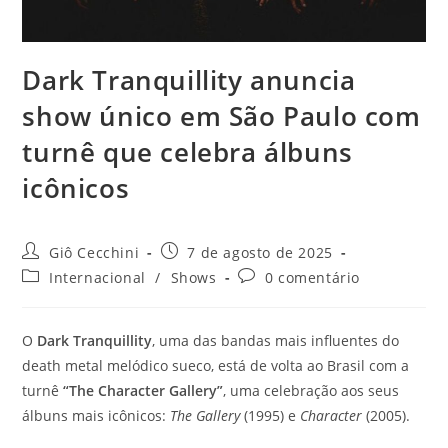
Dark Tranquillity anuncia
show único em São Paulo com
turnê que celebra álbuns
icônicos
Autor
Post
Giô Cecchini
7 de agosto de 2025
do
publicado:
Categoria
Comentários
Internacional
/
Shows
0 comentário
post:
do
do
post:
post:
O
Dark Tranquillity
, uma das bandas mais influentes do
death metal melódico sueco, está de volta ao Brasil com a
turnê
“The Character Gallery”
, uma celebração aos seus
álbuns mais icônicos:
The Gallery
(1995) e
Character
(2005).