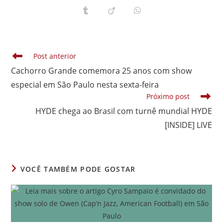
em
em
em
em
em
em
em
uma
uma
uma
uma
uma
uma
uma
Abre
Abre
Abre
nova
nova
nova
nova
nova
nova
nova
em
em
em
janela
janela
janela
janela
janela
janela
janela
uma
uma
uma
nova
nova
nova
janela
janela
janela
Leia
Post anterior
mais
Cachorro Grande comemora 25 anos com show
artigos
especial em São Paulo nesta sexta-feira
Próximo post
HYDE chega ao Brasil com turnê mundial HYDE
[INSIDE] LIVE
VOCÊ TAMBÉM PODE GOSTAR