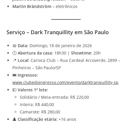
Martin Brändström
– eletrônicos
Serviço – Dark Tranquillity em São Paulo
📅
Data:
Domingo, 18 de janeiro de 2026
🕕
Abertura da casa:
18h30 |
Showtime:
20h
📍
Local:
Carioca Club – Rua Cardeal Arcoverde, 2899 –
Pinheiros – São Paulo/SP
🎟️
Ingressos:
www.clubedoingresso.com/evento/darktranquillity-sp
💵
Valores 1º lote:
Solidário / Meia-entrada: R$ 220,00
Inteira: R$ 440,00
Camarote: R$ 280,00
👤
Classificação etária:
+16 anos