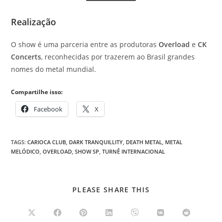
Realização
O show é uma parceria entre as produtoras
Overload
e
CK
Concerts
, reconhecidas por trazerem ao Brasil grandes
nomes do metal mundial.
Compartilhe isso:
Facebook
X
TAGS
:
CARIOCA CLUB
,
DARK TRANQUILLITY
,
DEATH METAL
,
METAL
MELÓDICO
,
OVERLOAD
,
SHOW SP
,
TURNÊ INTERNACIONAL
COMPARTILHAR
PLEASE SHARE THIS
ESTE
CONTEÚDO
Abre
Abre
Abre
Abre
Abre
Abre
Abre