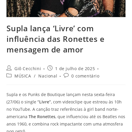
Supla lança ‘Livre’ com
influência das Ronettes e
mensagem de amor
Autor
Post
Giô Cecchini
1 de julho de 2025
do
publicado:
Categoria
Comentários
MÚSICA
/
Nacional
0 comentário
post:
do
do
post:
post:
Supla e os Punks de Boutique lançam nesta sexta-feira
(27/06) o single
“Livre”
, com videoclipe que estreou às 10h
no YouTube. A canção traz referências à girl band norte-
americana
The Ronettes
, que influenciou até os Beatles nos
anos 1960, e combina rock impactante com uma atmosfera
pop retrô.