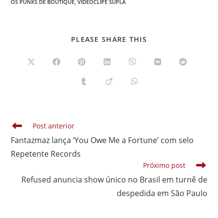
OS PUNKS DE BOUTIQUE
,
VIDEOCLIPE SUPLA
COMPARTILHAR
PLEASE SHARE THIS
ESTE
CONTEÚDO
Abre
Abre
Abre
Abre
Abre
Abre
Abre
em
em
em
em
em
em
em
uma
uma
uma
uma
uma
uma
uma
Abre
Abre
Abre
nova
nova
nova
nova
nova
nova
nova
em
em
em
janela
janela
janela
janela
janela
janela
janela
uma
uma
uma
nova
nova
nova
janela
janela
janela
Leia
Post anterior
mais
Fantazmaz lança ‘You Owe Me a Fortune’ com selo
artigos
Repetente Records
Próximo post
Refused anuncia show único no Brasil em turnê de
despedida em São Paulo