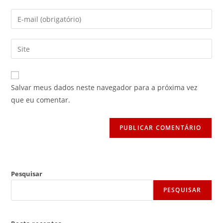
nome
Digite
ou
seu
nome
endereço
Digite
de
de
o
usuário
e-
URL
para
mail
do
comentar
Salvar meus dados neste navegador para a próxima vez
para
seu
que eu comentar.
comentar
site
(opcional)
Pesquisar
PESQUISAR