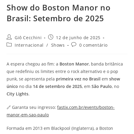
Show do Boston Manor no
Brasil: Setembro de 2025
Autor
Post
Giô Cecchini
12 de junho de 2025
do
publicado:
Categoria
Comentários
Internacional
/
Shows
0 comentário
post:
do
do
post:
post:
A espera chegou ao fim: a
Boston Manor
, banda britânica
que redefiniu os limites entre o rock alternativo e o pop
punk, se apresenta pela
primeira vez no Brasil
em
show
único
no dia
14 de setembro de 2025
, em
São Paulo
, no
City Lights
.
🔗 Garanta seu ingresso:
fastix.com.br/events/boston-
manor-em-sao-paulo
Formada em 2013 em Blackpool (Inglaterra), a Boston