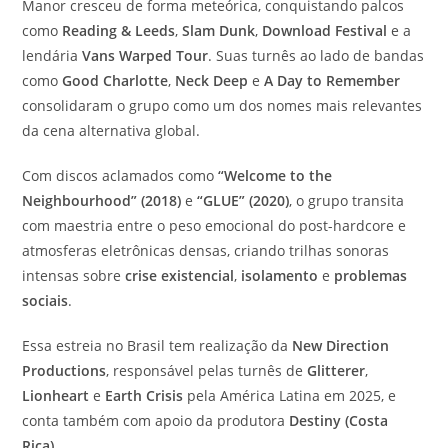
Manor cresceu de forma meteórica, conquistando palcos
como
Reading & Leeds
,
Slam Dunk
,
Download Festival
e a
lendária
Vans Warped Tour
. Suas turnês ao lado de bandas
como
Good Charlotte
,
Neck Deep
e
A Day to Remember
consolidaram o grupo como um dos nomes mais relevantes
da cena alternativa global.
Com discos aclamados como
“Welcome to the
Neighbourhood” (2018)
e
“GLUE” (2020)
, o grupo transita
com maestria entre o peso emocional do post-hardcore e
atmosferas eletrônicas densas, criando trilhas sonoras
intensas sobre
crise existencial
,
isolamento
e
problemas
sociais
.
Essa estreia no Brasil tem realização da
New Direction
Productions
, responsável pelas turnês de
Glitterer
,
Lionheart
e
Earth Crisis
pela América Latina em 2025, e
conta também com apoio da produtora
Destiny (Costa
Rica)
.