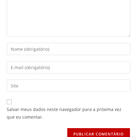
Digite
seu
nome
Digite
ou
seu
nome
endereço
Digite
de
de
o
usuário
e-
URL
para
mail
do
comentar
Salvar meus dados neste navegador para a próxima vez
para
seu
que eu comentar.
comentar
site
(opcional)