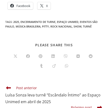
Facebook
X
TAGS
:
2025
,
ENCERRAMENTO DE TURNE
,
ESPAÇO UNIMED
,
EVENTOS SÃO
PAULO
,
MÚSICA BRASILEIRA
,
PITTY
,
ROCK NACIONAL
,
SHOW
,
TURNÊ
COMPARTILHAR
PLEASE SHARE THIS
ESTE
CONTEÚDO
Abre
Abre
Abre
Abre
Abre
Abre
Abre
em
em
em
em
em
em
em
uma
uma
uma
uma
uma
uma
uma
Abre
Abre
Abre
nova
nova
nova
nova
nova
nova
nova
em
em
em
janela
janela
janela
janela
janela
janela
janela
uma
uma
uma
nova
nova
nova
janela
janela
janela
Leia
Post anterior
mais
Luísa Sonza leva turnê “Escândalo Íntimo” ao Espaço
artigos
Unimed em abril de 2025
Próximo post