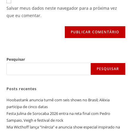
mail
do
comentar
Salvar meus dados neste navegador para a próxima vez
para
seu
que eu comentar.
comentar
site
(opcional)
Pesquisar
PESQUISAR
Posts recentes
Hoobastank anuncia turnê com seis shows no Brasil; Aléxia
participa de cinco datas
Festa Julina de Sorocaba 2026 entra na reta final com Pedro
Sampaio, Veigh e festival de rock
Mia Wicthoff lança “Inércia” e anuncia show especial inspirado na