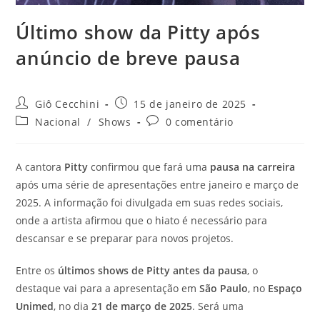
Último show da Pitty após
anúncio de breve pausa
Autor
Post
Giô Cecchini
15 de janeiro de 2025
do
publicado:
Categoria
Comentários
Nacional
/
Shows
0 comentário
post:
do
do
post:
post:
A cantora
Pitty
confirmou que fará uma
pausa na carreira
após uma série de apresentações entre janeiro e março de
2025. A informação foi divulgada em suas redes sociais,
onde a artista afirmou que o hiato é necessário para
descansar e se preparar para novos projetos.
Entre os
últimos shows de Pitty antes da pausa
, o
destaque vai para a apresentação em
São Paulo
, no
Espaço
Unimed
, no dia
21 de março de 2025
. Será uma