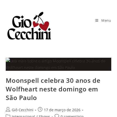
Ir
para
o
Menu
conteúdo
Moonspell celebra 30 anos de
Wolfheart neste domingo em
São Paulo
Autor
Post
Giô Cecchini
17 de março de 2026
do
publicado:
Categoria
Comentários
Internacional
/
Shows
0 comentário