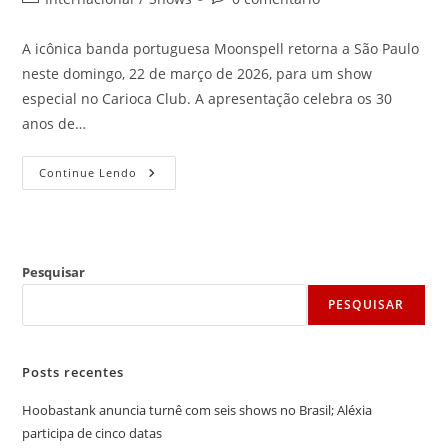
post:
do
do
post:
post:
A icônica banda portuguesa Moonspell retorna a São Paulo
neste domingo, 22 de março de 2026, para um show
especial no Carioca Club. A apresentação celebra os 30
anos de…
Moonspell
Continue Lendo
Celebra
30
Anos
De
Wolfheart
Neste
Domingo
Pesquisar
Em
São
PESQUISAR
Paulo
Posts recentes
Hoobastank anuncia turnê com seis shows no Brasil; Aléxia
participa de cinco datas